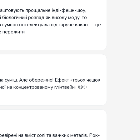
лаштовують прощальне інді-фешн-шоу,
 біологічний розпад як високу моду, то
 сумного інтелектуала під гаряче какао — це
е пережити.
а суміш. Але обережно! Ефект «трьох чашок
аної на концентрованому глінтвейні. 😉✨
ревірені на вміст солі та важких металів. Рок-