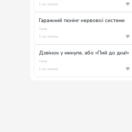
1 хв читати
Гаражний тюнінг нервової системи
Проза
1 хв читати
Дзвінок у минуле, або «Пий до дна!»
Проза
1 хв читати