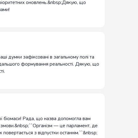
пріоритетних оновлень.&nbsp;Дякую, що
ами!
аші думки зафіксовані в загальному полі та
дальшого формування реальності. Дякую, що
ті.
кої біомаси! Рада, що назва допомогла вам
ї змови.&nbsp;``Організм — це парламент, де
 повертається з відпустки останнім.``&nbsp;