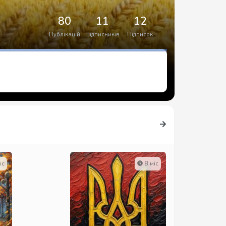
80
11
12
Публікацій
Підписників
Підписок
іс
8 міс