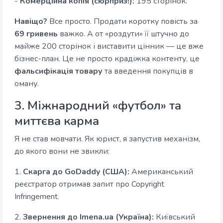
-
Комерційна копія (сюрприз!):
195 сторінок.
Навіщо?
Все просто. Продати коротку повість за
69 гривень
важко. А от «роздути» її штучно до
майже 200 сторінок і виставити цінник — це вже
бізнес-план. Це не просто крадіжка контенту, це
фальсифікація товару
та введення покупців в
оману.
3. Міжнародний «футбол» та
миттєва карма
Я не став мовчати. Як юрист, я запустив механізм,
до якого вони не звикли:
1.
Скарга до GoDaddy (США):
Американський
реєстратор отримав запит про Copyright
Infringement.
2.
Звернення до Imena.ua (Україна):
Київський