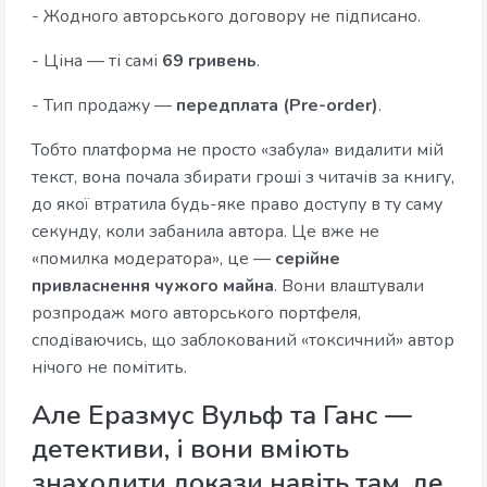
- Жодного авторського договору не підписано.
- Ціна — ті самі
69 гривень
.
- Тип продажу —
передплата (Pre-order)
.
Тобто платформа не просто «забула» видалити мій
текст, вона почала збирати гроші з читачів за книгу,
до якої втратила будь-яке право доступу в ту саму
секунду, коли забанила автора. Це вже не
«помилка модератора», це —
серійне
привласнення чужого майна
. Вони влаштували
розпродаж мого авторського портфеля,
сподіваючись, що заблокований «токсичний» автор
нічого не помітить.
Але Еразмус Вульф та Ганс —
детективи, і вони вміють
знаходити докази навіть там, де