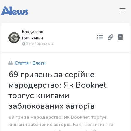
Владислав
Гришкевич
3 міс /
Оновлено
Стаття
/
Блоги
69 гривень за серійне
мародерство: Як Booknet
торгує книгами
заблокованих авторів
69 грн за мародерство: Як Booknet торгує
книгами забанених авторів.
Бан, газлайтинг та