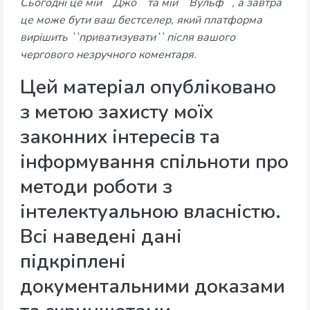
Сьогодні це мій ``Джо`` та мій ``Вульф``, а завтра
це може бути ваш бестселер, який платформа
вирішить ``приватизувати`` після вашого
чергового незручного коментаря.
Цей матеріал опубліковано
з метою захисту моїх
законних інтересів та
інформування спільноти про
методи роботи з
інтелектуальною власністю.
Всі наведені дані
підкріплені
документальними доказами