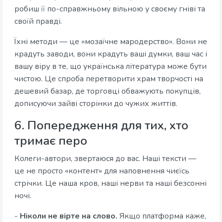
робиш її по-справжньому вільною у своєму гніві та
своїй правді.
Їхні методи — це «мозаїчне мародерство». Вони не
крадуть заводи, вони крадуть ваші думки, ваш час і
вашу віру в те, що українська література може бути
чистою. Це спроба перетворити храм творчості на
дешевий базар, де торговці обважують покупців,
дописуючи зайві сторінки до чужих життів.
6. Попередження для тих, хто
тримає перо
Колеги-автори, звертаюся до вас. Наші тексти —
це не просто «контент» для наповнення чиєїсь
стрічки. Це наша кров, наші нерви та наші безсонні
ночі.
-
Ніколи не вірте на слово.
Якщо платформа каже,