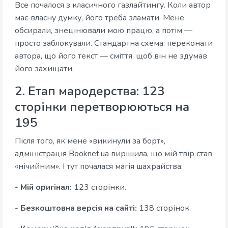
Все почалося з класичного газлайтингу. Коли автор
має власну думку, його треба зламати. Мене
обсирали, знецінювали мою працю, а потім —
просто заблокували. Стандартна схема: переконати
автора, що його текст — сміття, щоб він не здумав
його захищати.
2. Етап мародерства: 123
сторінки перетворюються на
195
Після того, як мене «викинули за борт»,
адміністрація Booknet.ua вирішила, що мій твір став
«нічийним». І тут почалася магія шахрайства:
-
Мій оригінал:
123 сторінки.
-
Безкоштовна версія на сайті:
138 сторінок.