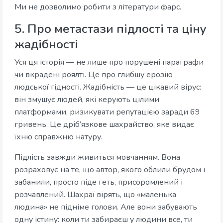
Ми не дозволимо робити з літератури фарс.
5. Про метастази підлості та ціну
жадібності
Уся ця історія — не лише про порушені параграфи
чи вкрадені роялті. Це про глибшу ерозію
людської гідності. Жадібність — це цікавий вірус:
він змушує людей, які керують цілими
платформами, ризикувати репутацією заради 69
гривень. Це дріб’язкове шахрайство, яке видає
їхню справжню натуру.
Підлість завжди живиться мовчанням. Вона
розраховує на те, що автор, якого облили брудом і
забанили, просто піде геть, присоромлений і
розчавлений. Шахраї вірять, що «маленька
людина» не підніме голови. Але вони забувають
одну істину: коли ти забираєш у людини все, ти