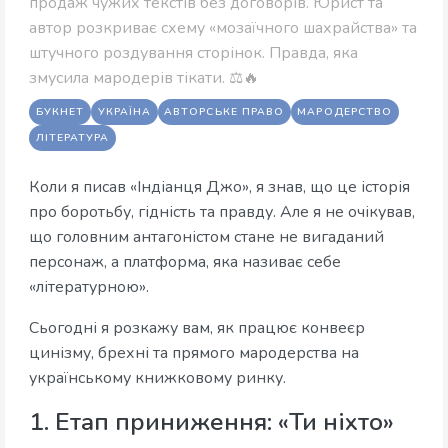
продаж чужих текстів без договорів. Юрист та
автор розкриває схему «мозаїчного шахрайства» та
штучного роздування сторінок. Правда, яка
змусила мародерів тікати. ⚖️🔥
БУКНЕТ
УКРАЇНА
АВТОРСЬКЕ ПРАВО
МАРОДЕРСТВО
ЛІТЕРАТУРА
Коли я писав «Індіанця Джо», я знав, що це історія
про боротьбу, гідність та правду. Але я не очікував,
що головним антагоністом стане не вигаданий
персонаж, а платформа, яка називає себе
«літературною».
Сьогодні я розкажу вам, як працює конвеєр
цинізму, брехні та прямого мародерства на
українському книжковому ринку.
1. Етап приниження: «Ти ніхто»