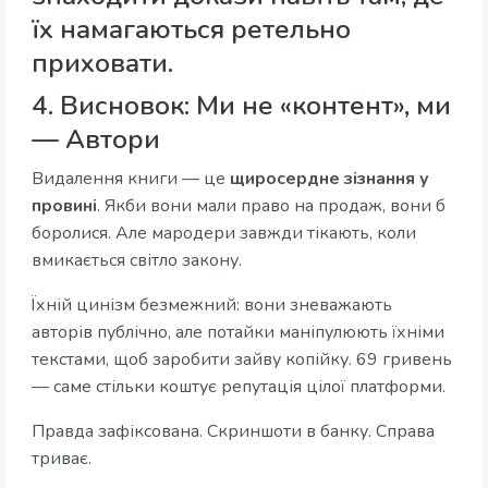
їх намагаються ретельно
приховати.
4. Висновок: Ми не «контент», ми
— Автори
Видалення книги — це
щиросердне зізнання у
провині
. Якби вони мали право на продаж, вони б
боролися. Але мародери завжди тікають, коли
вмикається світло закону.
Їхній цинізм безмежний: вони зневажають
авторів публічно, але потайки маніпулюють їхніми
текстами, щоб заробити зайву копійку. 69 гривень
— саме стільки коштує репутація цілої платформи.
Правда зафіксована. Скриншоти в банку. Справа
триває.