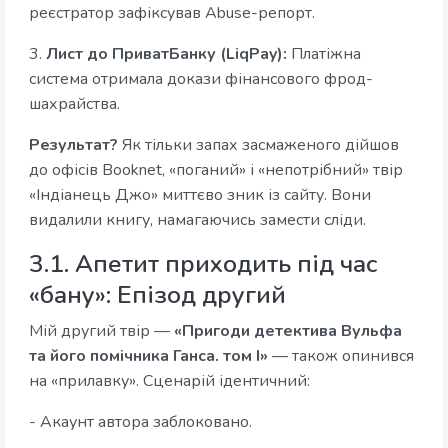
реєстратор зафіксував Abuse-репорт.
3.
Лист до ПриватБанку (LiqPay):
Платіжна
система отримала докази фінансового фрод-
шахрайства.
Результат?
Як тільки запах засмаженого дійшов
до офісів Booknet, «поганий» і «непотрібний» твір
«Індіанець Джо» миттєво зник із сайту. Вони
видалили книгу, намагаючись замести сліди.
3.1. Апетит приходить під час
«бану»: Епізод другий
Мій другий твір —
«Пригоди детектива Вульфа
та його помічника Ганса. том І»
— також опинився
на «прилавку». Сценарій ідентичний:
- Акаунт автора заблоковано.