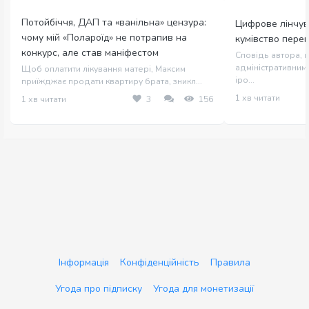
Потойбіччя, ДАП та «ванільна» цензура:
Цифрове лінчув
чому мій «Полароїд» не потрапив на
кумівство пере
конкурс, але став маніфестом
Сповідь автора, щ
адміністративним 
Щоб оплатити лікування матері, Максим
іро...
приїжджає продати квартиру брата, зникл...
1 хв читати
1 хв читати
3
156
Інформація
Конфіденційність
Правила
Угода про підписку
Угода для монетизації