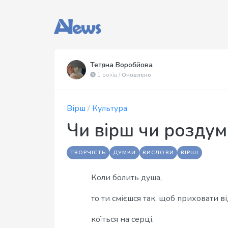
Тетяна Воробйова
1 років /
Оновлено
Вірш
/
Культура
Чи вірш чи роздум
ТВОРЧІСТЬ
ДУМКИ
ВИСЛОВИ
ВІРШІ
Коли болить душа,
то ти смієшся так, щоб приховати ві
коїться на серці.