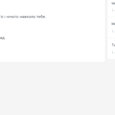
ще
1 
о і нічого навколо тебе.
М
1 
ад.
Т
1 