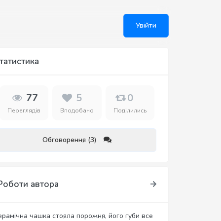
Увійти
татистика
77
5
0
Переглядів
Вподобано
Поділились
Обговорення (3)
Роботи автора
ерамічна чашка стояла порожня, його губи все