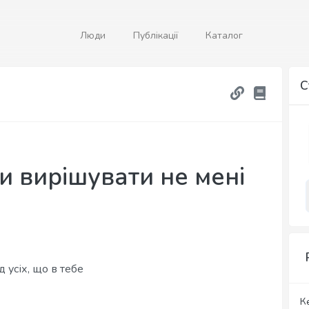
Люди
Публікації
Каталог
С
и вирішувати не мені
д усіх, що в тебе
К