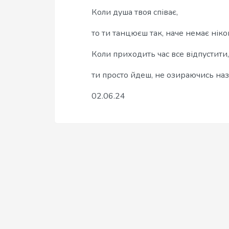
Коли душа твоя співає,
то ти танцюєш так, наче немає ніког
Коли приходить час все відпустити,
ти просто йдеш, не озираючись наз
02.06.24