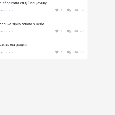
 зберігали слід її поцілунку.
хв читати
4
39
орська зірка впала з неба
хв читати
3
48
анець під дощем
хв читати
4
78