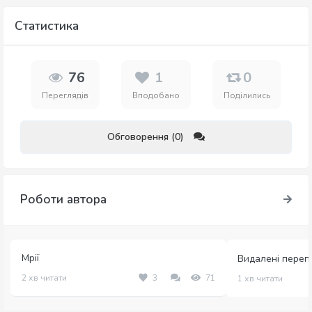
Статистика
76
1
0
Переглядів
Вподобано
Поділились
Обговорення (0)
Роботи автора
Мрії
Видалені переп
2 хв читати
3
71
1 хв читати