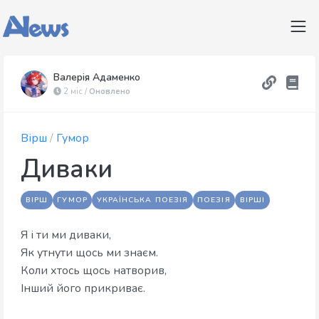
Валерія Адаменко
2 міс /
Оновлено
Вірш
/
Гумор
Диваки
ВІРШ
ГУМОР
УКРАЇНСЬКА ПОЕЗІЯ
ПОЕЗІЯ
ВІРШІ
Я і ти ми диваки,
​Як утнути щось ми знаєм.
​Коли хтось щось натворив,
​Інший його прикриває.