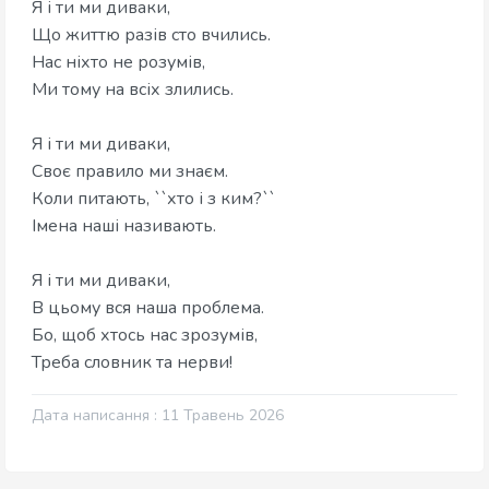
Я і ти ми диваки,
​Що життю разів сто вчились.
​Нас ніхто не розумів,
​Ми тому на всіх злились.
Я і ти ми диваки,
​Своє правило ми знаєм.
​Коли питають, ``хто і з ким?``
​Імена наші називають.
Я і ти ми диваки,
​В цьому вся наша проблема.
​Бо, щоб хтось нас зрозумів,
​Треба словник та нерви!
Дата написання : 11 Травень 2026