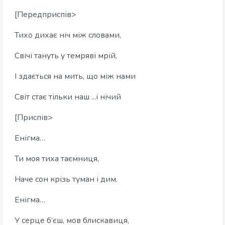
[Передприспів>
Тихо дихає ніч між словами,
Свічі тануть у темряві мрій,
І здається на мить, що між нами
Світ стає тільки наш ...і нічий
[Приспів>
Енігма…
Ти моя тиха таємниця,
Наче сон крізь туман і дим.
Енігма…
У серце б’єш, мов блискавиця,