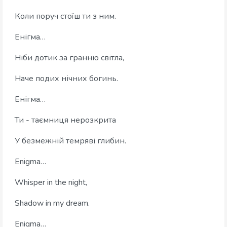
Коли поруч стоїш ти з ним.
Енігма…
Ніби дотик за гранню світла,
Наче подих нічних богинь.
Енігма…
Ти - таємниця нерозкрита
У безмежній темряві глибин.
Enigma…
Whisper in the night,
Shadow in my dream.
Enigma…