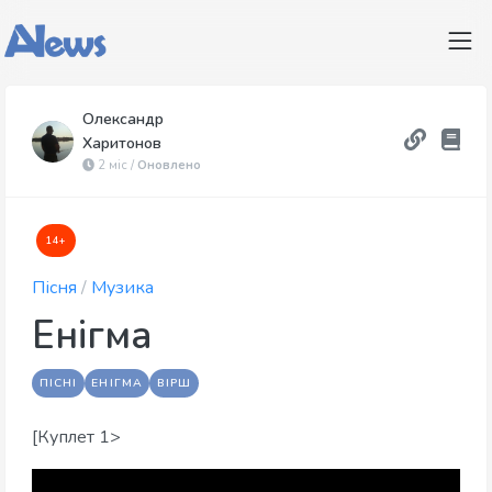
Олександр
Харитонов
2 міс /
Оновлено
14+
Пісня
/
Музика
Енігма
ПІСНІ
ЕНІГМА
ВІРШ
[Куплет 1>