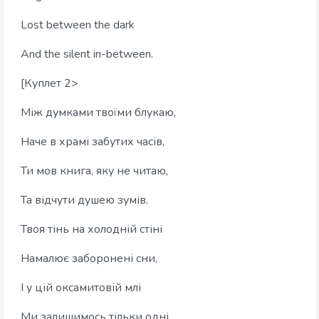
Lost between the dark
And the silent in-between.
[Куплет 2>
Між думками твоїми блукаю,
Наче в храмі забутих часів,
Ти мов книга, яку не читаю,
Та відчути душею зумів.
Твоя тінь на холодній стіні
Намалює заборонені сни,
І у цій оксамитовій млі
Ми залишимось тільки одні.