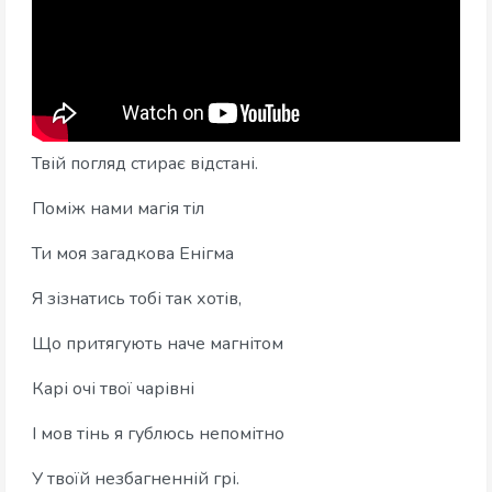
Твій погляд стирає відстані.
Поміж нами магія тіл
Ти моя загадкова Енігма
Я зізнатись тобі так хотів,
Що притягують наче магнітом
Карі очі твої чарівні
І мов тінь я гублюсь непомітно
У твоїй незбагненній грі.