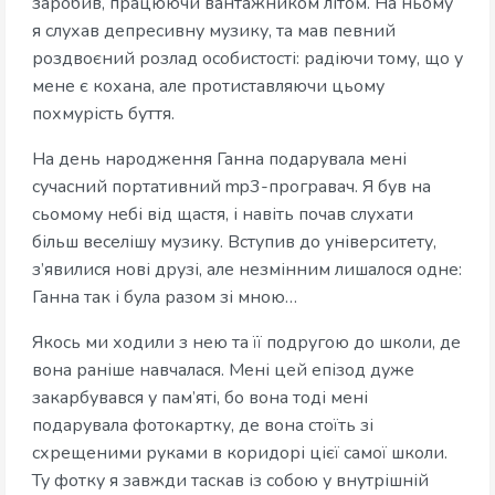
заробив, працюючи вантажником літом. На ньому
я слухав депресивну музику, та мав певний
роздвоєний розлад особистості: радіючи тому, що у
мене є кохана, але протиставляючи цьому
похмурість буття.
На день народження Ганна подарувала мені
сучасний портативний mp3-програвач. Я був на
сьомому небі від щастя, і навіть почав слухати
більш веселішу музику. Вступив до університету,
з’явилися нові друзі, але незмінним лишалося одне:
Ганна так і була разом зі мною…
Якось ми ходили з нею та її подругою до школи, де
вона раніше навчалася. Мені цей епізод дуже
закарбувався у пам’яті, бо вона тоді мені
подарувала фотокартку, де вона стоїть зі
схрещеними руками в коридорі цієї самої школи.
Ту фотку я завжди таскав із собою у внутрішній