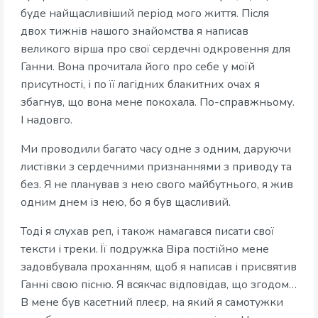
буде найщасливіший період мого життя. Після
двох тижнів нашого знайомства я написав
великого вірша про свої сердечні одкровення для
Ганни. Вона прочитала його про себе у моїй
присутності, і по її лагідних блакитних очах я
збагнув, що вона мене покохала. По-справжньому.
І надовго.
Ми проводили багато часу одне з одним, даруючи
листівки з сердечними признаннями з приводу та
без. Я не планував з нею свого майбутнього, я жив
одним днем із нею, бо я був щасливий.
Тоді я слухав реп, і також намагався писати свої
тексти і треки. Її подружка Віра постійно мене
задовбувала проханням, щоб я написав і присвятив
Ганні свою пісню. Я всякчас відповідав, що згодом…
В мене був касетний плеєр, на який я самотужки