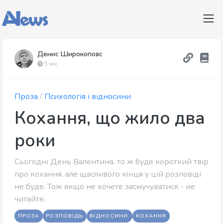
Денис Широкопояс
5 міс
Проза
/
Психологія і відносини
Кохання, що жило два
роки
Сьогодні День Валентина, то ж буде короткий твір
про кохання, але щасливого кінця у цій розповіді
не буде. Тож якщо не хочете засмучуватися - не
читайте.
ПРОЗА
РОЗПОВІДЬ
ВІДНОСИНИ.
КОХАННЯ