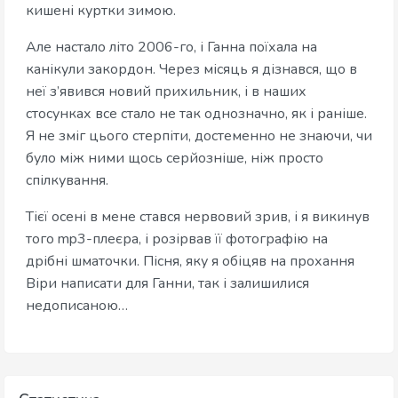
кишені куртки зимою.
Але настало літо 2006-го, і Ганна поїхала на
канікули закордон. Через місяць я дізнався, що в
неї з’явився новий прихильник, і в наших
стосунках все стало не так однозначно, як і раніше.
Я не зміг цього стерпіти, достеменно не знаючи, чи
було між ними щось серйозніше, ніж просто
спілкування.
Тієї осені в мене стався нервовий зрив, і я викинув
того mp3-плеєра, і розірвав її фотографію на
дрібні шматочки. Пісня, яку я обіцяв на прохання
Віри написати для Ганни, так і залишилися
недописаною…