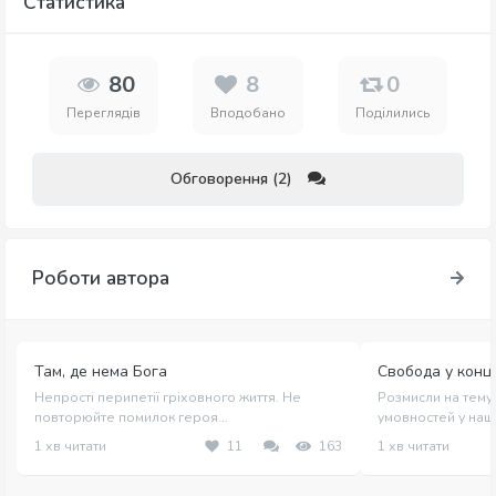
Статистика
80
8
0
Переглядів
Вподобано
Поділились
Обговорення (2)
Роботи автора
Там, де нема Бога
Свобода у конце
Непрості перипетії гріховного життя. Не
Розмисли на тему 
повторюйте помилок героя...
умовностей у нашо
1 хв читати
11
163
1 хв читати