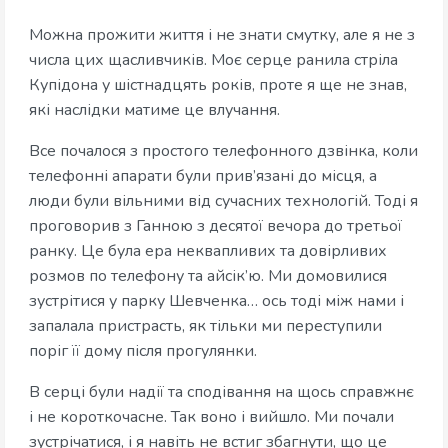
Можна прожити життя і не знати смутку, але я не з
числа цих щасливчиків. Моє серце ранила стріла
Купідона у шістнадцять років, проте я ще не знав,
які наслідки матиме це влучання.
Все почалося з простого телефонного дзвінка, коли
телефонні апарати були прив’язані до місця, а
люди були вільними від сучасних технологій. Тоді я
проговорив з Ганною з десятої вечора до третьої
ранку. Це була ера неквапливих та довірливих
розмов по телефону та айсік’ю. Ми домовилися
зустрітися у парку Шевченка… ось тоді між нами і
запалала пристрасть, як тільки ми переступили
поріг її дому після прогулянки.
В серці були надії та сподівання на щось справжнє
і не короткочасне. Так воно і вийшло. Ми почали
зустрічатися, і я навіть не встиг збагнути, що це