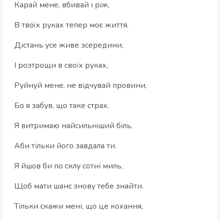
Карай мене, вбивай і ріж,
В твоїх руках тепер моє життя.
Дістань усе живе зсередини,
І розтрощи в своїх руках,
Руйнуй мене, не відчувай провини,
Бо я забув, що таке страх.
Я витримаю найсильніший біль,
Аби тільки його завдала ти.
Я йшов би по склу сотні миль,
Щоб мати шанс знову тебе знайти.
Тільки скажи мені, що це кохання,