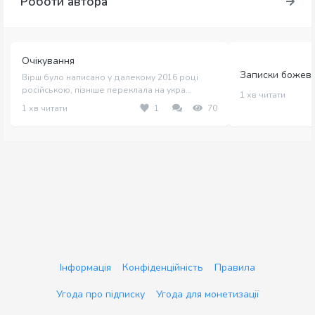
Роботи автора
Очікування
Записки божеві
Вірш було написано у далекому 2016 році
російською, пізніше переклала на укра...
1 хв читати
1 хв читати
1
70
Інформація
Конфіденційність
Правила
Угода про підписку
Угода для монетизації