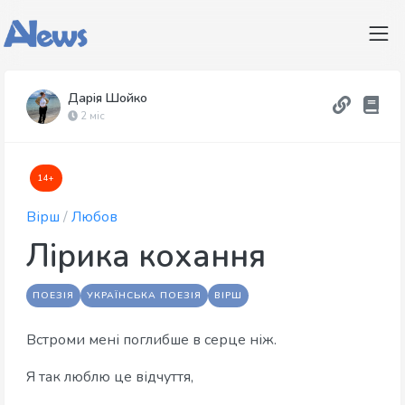
Дарія Шойко
2 міс
14+
Вірш
/
Любов
Лірика кохання
ПОЕЗІЯ
УКРАЇНСЬКА ПОЕЗІЯ
ВІРШ
Встроми мені поглибше в серце ніж.
Я так люблю це відчуття,