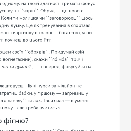
а одному: на твоїй здатності тримати фокус.
успіху, ні ``чарів``. Обряд — це просто
 Коли ти молишся чи ``заговорюєш`` щось,
одну думку. Це як тренування в спортзалі,
маєш картинку в голові — багатство, успіх,
ти почнеш до цього йти.
рцем своїх ``обрядів``. Придумай свій
о вогнегасник), скажи ``ябімба`` тричі,
а що ти думав?
:) — і вперед, фокусуйся на
лаштовуєш. Ніякі курси за мільйон не
о втратиш бабки, у гіршому — загримиш у
го каналу`` ти лох. Твоя сила — в умінні
ному - але треба вчитись :(
ю фігню?