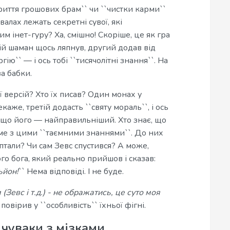
криття грошових брам`` чи ``чистки карми``
алах лежать секретні сувої, які
м інет-гуру? Ха, смішно! Скоріше, це як гра
ій шаман щось ляпнув, другий додав від
гію`` — і ось тобі ``тисячолітні знання``. На
а бабки.
ї версій? Хто їх писав? Один монах у
аже, третій додасть ``святу мораль``, і ось
, що його — найправильніший. Хто знає, що
саме з цими ``таємними знаннями``. До них
птали? Чи сам Зевс спустився? А може,
ого бога, який реально прийшов і сказав:
ьйон!
`` Нема відповіді. І не буде.
евс і т.д.) - не ображатись, це суто моя
овірив у ``особливість`` їхньої фігні.
 чуваки з мізками