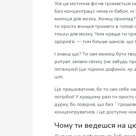
Уся ця містична фігня тримається н
Без концентрації нема ні бабок, ні 
милиця для мозку. Хочеш приклад?
ти просто вчишся тримати в голові 
тільки для мозку. Чим краще ти три
здоров’я, — тим більше шансів, що 
І знаєш що? Ти сам можеш бути тво
ритуал: запали свічку (не забудь пр
потанцюй (
це підніме дофамін, ну 
цілі.
Це працюватиме, бо ти сам себе на
потрібні! У кращому разі ти прост
дурку, бо повірив, що без ``грошово
концентруватися, і це доступно кож
Чому ти ведешся на ц