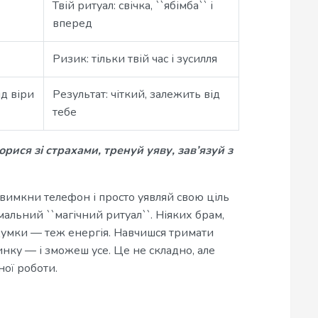
Твій ритуал: свічка, ``ябімба`` і
вперед
Ризик: тільки твій час і зусилля
ід віри
Результат: чіткий, залежить від
тебе
рися зі страхами, тренуй уяву, зав’язуй з
вимкни телефон і просто уявляй свою ціль
німальний ``магічний ритуал``. Ніяких брам,
, думки — теж енергія. Навчишся тримати
тинку — і зможеш усе. Це не складно, але
ної роботи.