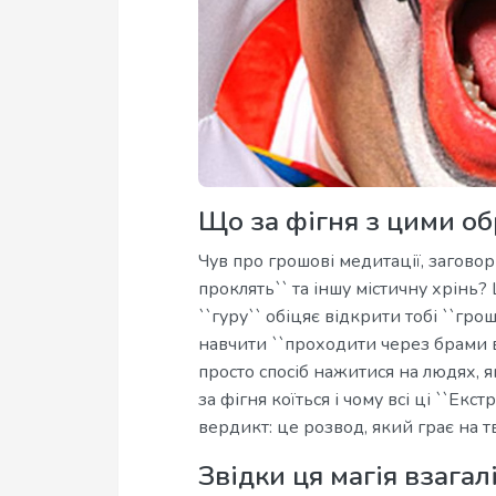
Що за фігня з цими о
Чув про грошові медитації, заговор
проклять`` та іншу містичну хрінь?
``гуру`` обіцяє відкрити тобі ``гро
навчити ``проходити через брами вс
просто спосіб нажитися на людях, 
за фігня коїться і чому всі ці ``Екс
вердикт: це розвод, який грає на т
Звідки ця магія взагал