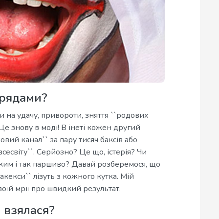
брядами?
и на удачу, привороти, зняття ``родових
 Це знову в моді! В інеті кожен другий
шовий канал`` за пару тисяч баксів або
есвіту``. Серйозно? Це що, істерія? Чи
яким і так паршиво? Давай розберемося, що
тракекси`` лізуть з кожного кутка. Мій
воїй мрії про швидкий результат.
і взялася?