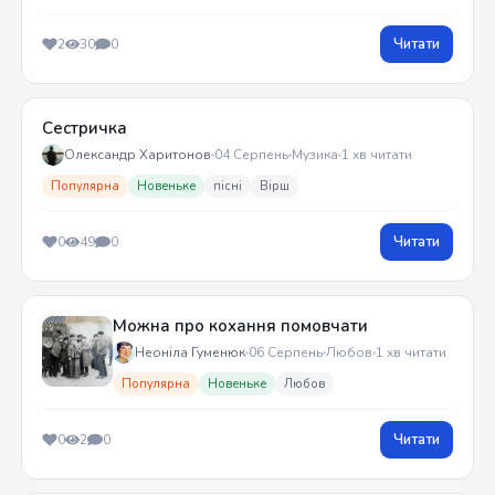
Читати
2
30
0
Сестричка
Олександр Харитонов
04 Серпень
Музика
1 хв читати
Популярна
Новеньке
пісні
Вірш
Читати
0
49
0
Можна про кохання помовчати
Неоніла Гуменюк
06 Серпень
Любов
1 хв читати
Популярна
Новеньке
Любов
Читати
0
2
0