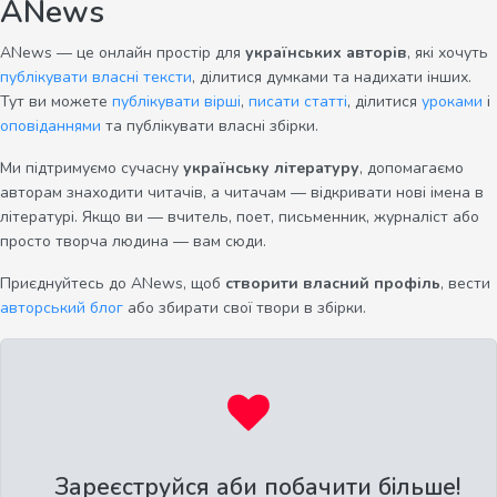
ANews
ANews — це онлайн простір для
українських авторів
, які хочуть
публікувати власні тексти
, ділитися думками та надихати інших.
Тут ви можете
публікувати вірші
,
писати статті
, ділитися
уроками
і
оповіданнями
та публікувати власні збірки.
Ми підтримуємо сучасну
українську літературу
, допомагаємо
авторам знаходити читачів, а читачам — відкривати нові імена в
літературі. Якщо ви — вчитель, поет, письменник, журналіст або
просто творча людина — вам сюди.
Приєднуйтесь до ANews, щоб
створити власний профіль
, вести
авторський блог
або збирати свої твори в збірки.
Зареєструйся аби побачити більше!