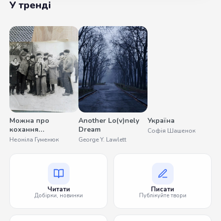
У тренді
Можна про
Another Lo(v)nely
Україна
С
кохання
Dream
Софія Шашенок
О
помовчати
Неоніла Гуменюк
George Y. Lawlett
Читати
Писати
Добірки, новинки
Публікуйте твори