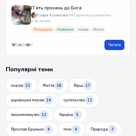
П`ять прохань до Бога
Софія Хозяїнова
04 Серпень
Суспільство
1 хв читати
Популярна
Новеньке
поезія
Життя
Читати
1
39
0
Популярні теми
поезія
22
Життя
18
Вірш
17
українська поезія
14
суспільство
12
письменництво
11
Україна
5
Ярослав Брунько
4
пісні
4
Природа
3