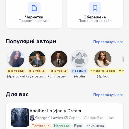
Чернетки
Збережене
Продовжіть писати
Поверніться до робіт
Популярні автори
Переглянути все
🔥 В тренді
🔥 В тренді
🔥 В тренді
Новенькі
⭐ Рекомендація
⭐ Рек
@pervokvit
@yaroslavbrunko
@miroslavmaniyk
@sofia
@pikol
@
Для вас
Переглянути все
Another Lo(v)nely Dream
George Y. Lawlett
05 Серпень
Любов
2 хв читати
Популярна
Новеньке
Вірш
романтика