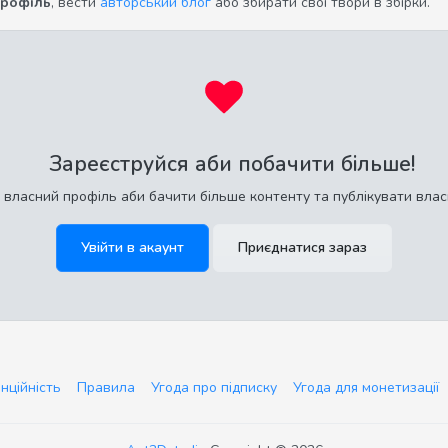
профіль
, вести
авторський блог
або збирати свої твори в збірки.
Зареєструйся аби побачити більше!
 власний профіль аби бачити більше контенту та публікувати влас
Увійти в акаунт
Приєднатися зараз
нційність
Правила
Угода про підписку
Угода для монетизації