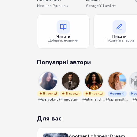
О
Неоніла Гуменюк
George Y. Lawlett
Читати
Писати
Добірки, новинки
Публікуйте твори
Популярні автори
🔥 В тренді
🔥 В тренді
🔥 В тренді
Новенькі
Нов
@pervokvit
@miroslavmaniyk
@uliana_chernenko
@spravedliwa
@s
Для вас
Another Lo(v)nely Dream