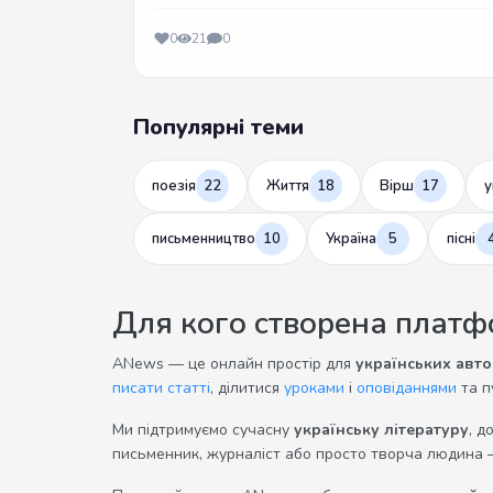
0
21
0
Популярні теми
поезія
22
Життя
18
Вірш
17
у
письменництво
10
Україна
5
пісні
Для кого створена плат
ANews — це онлайн простір для
українських авто
писати статті
, ділитися
уроками
і
оповіданнями
та п
Ми підтримуємо сучасну
українську літературу
, д
письменник, журналіст або просто творча людина 