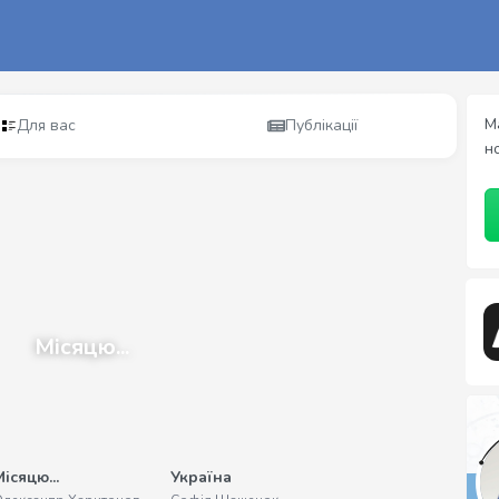
М
Для вас
Публікації
н
Місяцю...
ісяцю...
Україна