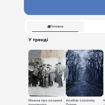
Головна
У тренді
Можна про кохання
Another Lo(v)nely
М
помовчати
Dream