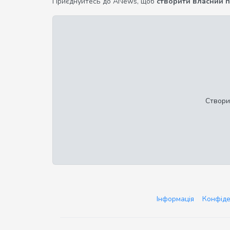
Приєднуйтесь до ANews, щоб
створити власний 
Створи
Інформація
Конфіде