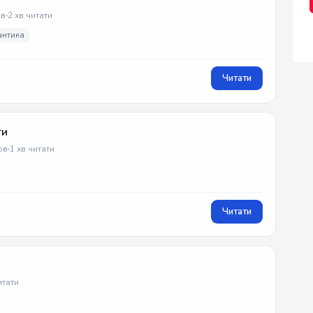
в
2 хв читати
антика
Читати
ти
ов
1 хв читати
Читати
итати