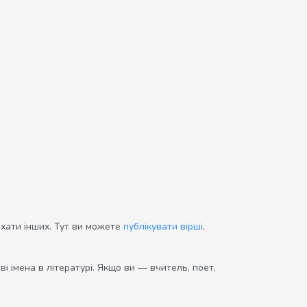
ихати інших. Тут ви можете
публікувати вірші
,
і імена в літературі. Якщо ви — вчитель, поет,