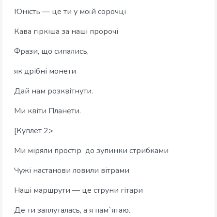
Юність — це ти у моїй сорочці
Кава гіркіша за наші пророчі
Фрази, що сипались,
як дрібні монети
Дай нам розквітнути.
Ми квіти Планети.
[Куплет 2>
Ми міряли простір до зупинки стрибками
Чужі настанови ловили вітрами
Наші маршрути — це струни гітари
Де ти заплуталась, а я пам`ятаю..