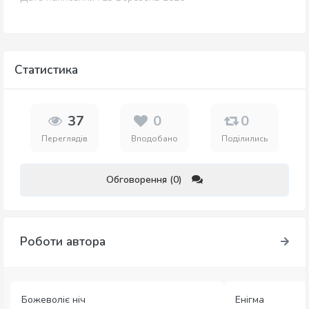
Статистика
37
0
0
Переглядів
Вподобано
Поділились
Обговорення (0)
Роботи автора
Божеволіє ніч
Енігма