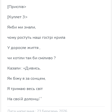
[Приспів>
[Куплет 3>
Якби ми знали,
чому ростуть наші гострі крила
У доросле життя ,
чи хотіли так би сміливо ?
Казали : «Дивись,
Як біжу я за сонцем,
Я тримаю весь світ
На своїй долонці``
Дата написання : 23 Березень 2026