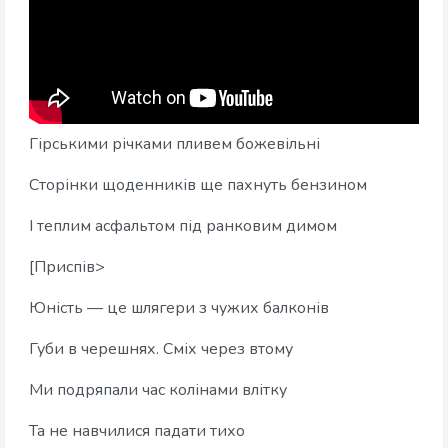
Гірськими річками пливем божевільні
Сторінки щоденників ще пахнуть бензином
І теплим асфальтом під ранковим димом
[Приспів>
Юність — це шлягери з чужих балконів
Губи в черешнях. Сміх через втому
Ми подряпали час колінами влітку
Та не навчилися падати тихо