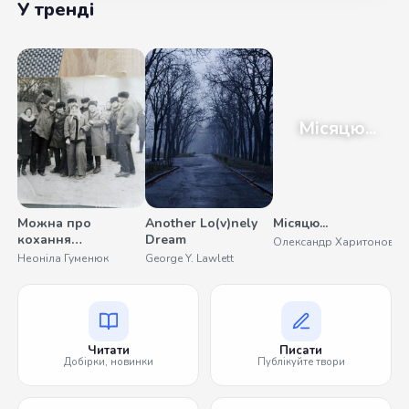
У тренді
Місяцю...
Можна про
Another Lo(v)nely
Місяцю...
У
кохання
Dream
Олександр Харитонов
С
помовчати
Неоніла Гуменюк
George Y. Lawlett
Читати
Писати
Добірки, новинки
Публікуйте твори