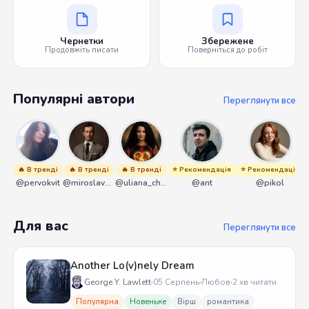
Чернетки
Збережене
Продовжіть писати
Поверніться до робіт
Популярні автори
Переглянути все
🔥 В тренді
🔥 В тренді
🔥 В тренді
⭐ Рекомендація
⭐ Рекомендація
@pervokvit
@miroslavmaniyk
@uliana_chernenko
@ant
@pikol
Для вас
Переглянути все
Another Lo(v)nely Dream
George Y. Lawlett
05 Серпень
Любов
2 хв читати
Популярна
Новеньке
Вірш
романтика