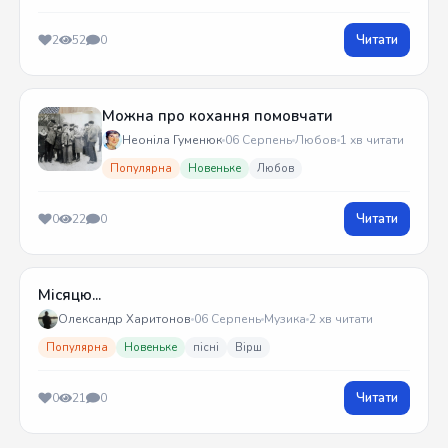
Читати
2
52
0
Можна про кохання помовчати
Неоніла Гуменюк
06 Серпень
Любов
1 хв читати
Популярна
Новеньке
Любов
Читати
0
22
0
Місяцю...
Олександр Харитонов
06 Серпень
Музика
2 хв читати
Популярна
Новеньке
пісні
Вірш
Читати
0
21
0