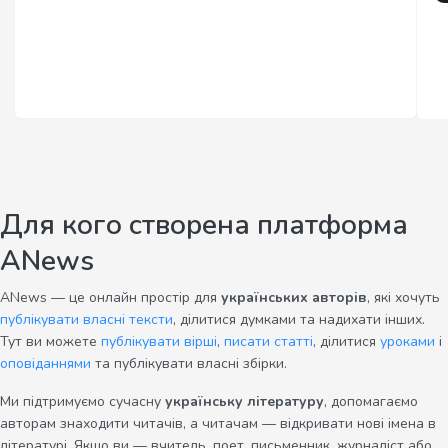
Для кого створена платформа
ANews
ANews — це онлайн простір для
українських авторів
, які хочуть
публікувати власні тексти
, ділитися думками та надихати інших.
Тут ви можете
публікувати вірші
,
писати статті
, ділитися
уроками
і
оповіданнями
та публікувати власні збірки.
Ми підтримуємо сучасну
українську літературу
, допомагаємо
авторам знаходити читачів, а читачам — відкривати нові імена в
літературі. Якщо ви — вчитель, поет, письменник, журналіст або