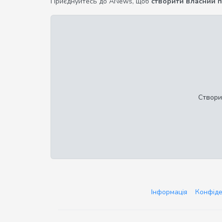
Приєднуйтесь до ANews, щоб
створити власний 
Створи
Інформація
Конфіде