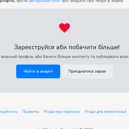
профіль
, вести
авторський блог
або збирати свої твори в збірки.
Зареєструйся аби побачити більше!
 власний профіль аби бачити більше контенту та публікувати влас
Увійти в акаунт
Приєднатися зараз
нційність
Правила
Угода про підписку
Угода для монетизації