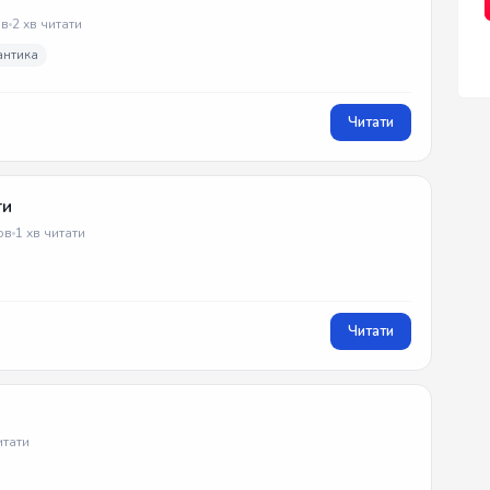
в
2 хв читати
антика
Читати
ти
ов
1 хв читати
Читати
итати