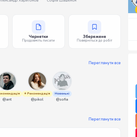
лександр Харитонов
Софія Шашенок
Чернетки
Збережене
Продовжіть писати
Поверніться до робіт
Переглянути все
екомендація
⭐ Рекомендація
Новенькі
@ant
@pikol
@sofia
Переглянути все