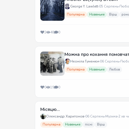
George Y. Lawlett
05 Серпень
Любо
Популярна
Новеньке
Вірш
ром
2
48
0
Можна про кохання помовча
Неоніла Гуменюк
06 Серпень
Люб
Популярна
Новеньке
Любов
0
19
0
Місяцю...
Олександр Харитонов
06 Серпень
Музика
2 хв ч
Популярна
Новеньке
пісні
Вірш