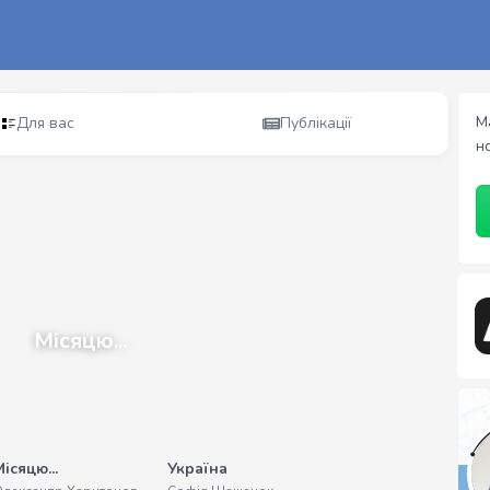
М
Для вас
Публікації
н
Місяцю...
ісяцю...
Україна