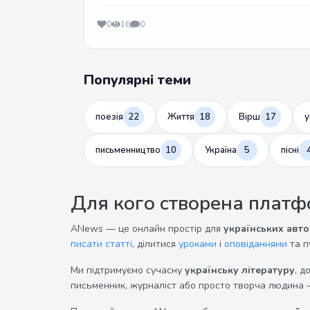
0
16
0
Популярні теми
поезія
22
Життя
18
Вірш
17
у
письменництво
10
Україна
5
пісні
Для кого створена плат
ANews — це онлайн простір для
українських авто
писати статті
, ділитися
уроками
і
оповіданнями
та п
Ми підтримуємо сучасну
українську літературу
, д
письменник, журналіст або просто творча людина 