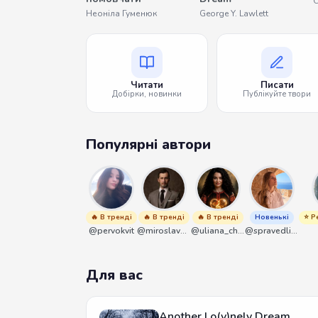
О
Неоніла Гуменюк
George Y. Lawlett
Читати
Писати
Добірки, новинки
Публікуйте твори
Популярні автори
🔥 В тренді
🔥 В тренді
🔥 В тренді
Новенькі
⭐ Р
@pervokvit
@miroslavmaniyk
@uliana_chernenko
@spravedliwa
Для вас
Another Lo(v)nely Dream