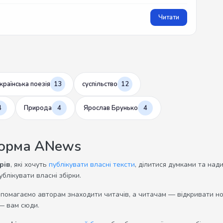
Читати
країнська поезія
13
суспільство
12
4
Природа
4
Ярослав Брунько
4
форма ANews
рів
, які хочуть
публікувати власні тексти
, ділитися думками та над
ублікувати власні збірки.
опомагаємо авторам знаходити читачів, а читачам — відкривати нов
— вам сюди.