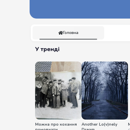
Головна
У тренді
Можна про кохання
Another Lo(v)nely
М
помовчати
Dream