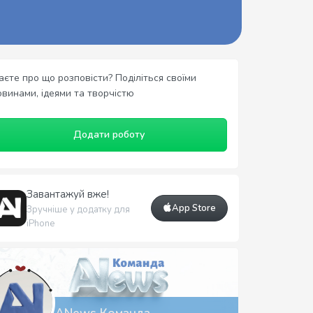
аєте про що розповісти? Поділіться своїми
овинами, ідеями та творчістю
Додати роботу
Завантажуй вже!
App Store
Зручніше у додатку для
iPhone
ANews Команда