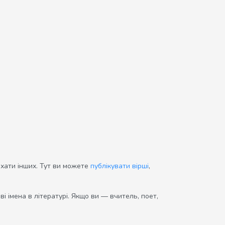
ихати інших. Тут ви можете
публікувати вірші
,
і імена в літературі. Якщо ви — вчитель, поет,