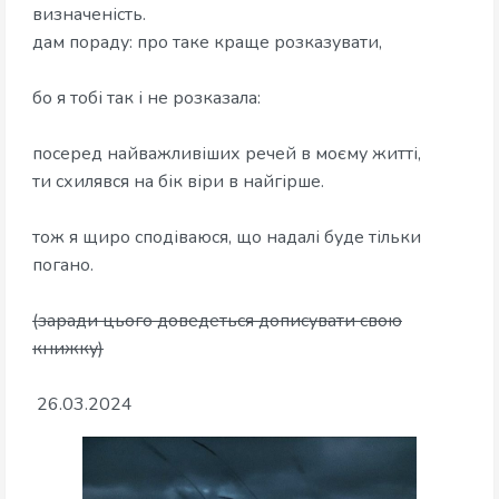
визначеність.
дам пораду: про таке краще розказувати,
бо я тобі так і не розказала:
посеред найважливіших речей в моєму житті,
ти схилявся на бік віри в найгірше.
тож я щиро сподіваюся, що надалі буде тільки
погано.
(заради цього доведеться дописувати свою
книжку)
26.03.2024