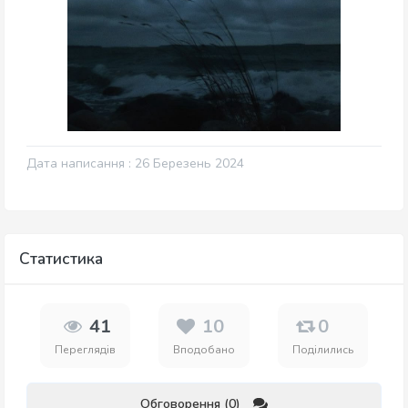
Дата написання : 26 Березень 2024
Статистика
41
10
0
Переглядів
Вподобано
Поділились
Обговорення (0)