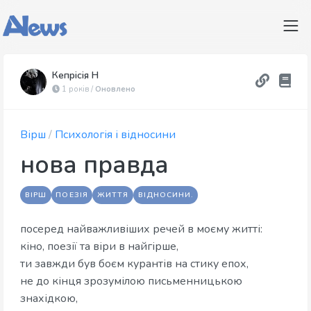
Кепрісія Н
1 років /
Оновлено
Вірш
/
Психологія і відносини
нова правда
ВІРШ
ПОЕЗІЯ
ЖИТТЯ
ВІДНОСИНИ.
посеред найважливіших речей в моєму житті:
кіно, поезії та віри в найгірше,
ти завжди був боєм курантів на стику епох,
не до кінця зрозумілою письменницькою
знахідкою,