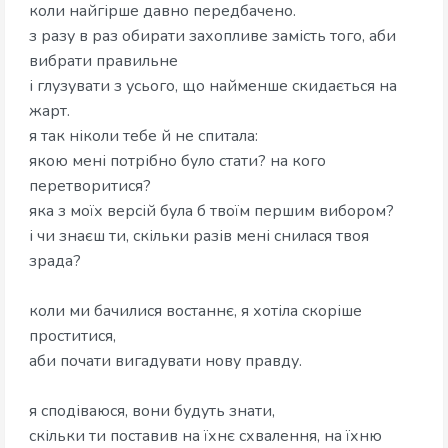
коли найгірше давно передбачено.
з разу в раз обирати захопливе замість того, аби
вибрати правильне
і глузувати з усього, що найменше скидається на
жарт.
я так ніколи тебе й не спитала:
якою мені потрібно було стати? на кого
перетворитися?
яка з моїх версій була б твоїм першим вибором?
і чи знаєш ти, скільки разів мені снилася твоя
зрада?
коли ми бачилися востаннє, я хотіла скоріше
проститися,
аби почати вигадувати нову правду.
я сподіваюся, вони будуть знати,
скільки ти поставив на їхнє схвалення, на їхню