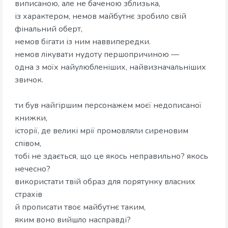
виписаною, але не баченою зблизька,
із характером, немов майбутнє зробило свій
фінальний оберт,
немов бігати із ним наввипередки.
немов лікувати нудоту першопричиною —
одна з моїх найулюбленіших, найвизначальніших
звичок.
ти був найгіршим персонажем моєї недописаної
книжки,
історії, де великі мрії промовляли сиреновим
співом,
тобі не здається, що це якось неправильно? якось
нечесно?
використати твій образ для порятунку власних
страхів
й прописати твоє майбутнє таким,
яким воно вийшло насправді?