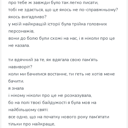
про тебе ж завжди було так легко писати,
тобі не здається, що це якось не по-справжньому?
якось вигадливо?
у моїй найкращій історії була трійка головних
персонажів,
вони до болю були схожі на нас, і я ніколи про це
не казала.
ти вдячний за те, як вдягала свою пам’ять
навиворіт?
коли ми бачилися востаннє, ти геть не хотів мене
бачити.
я знала
і нікому ніколи про це не розказувала,
бо на полі твоєї байдужості я була мов на
найбільшому святі:
все одно, що на початку нового року пам’ятати
тільки про найкраще,