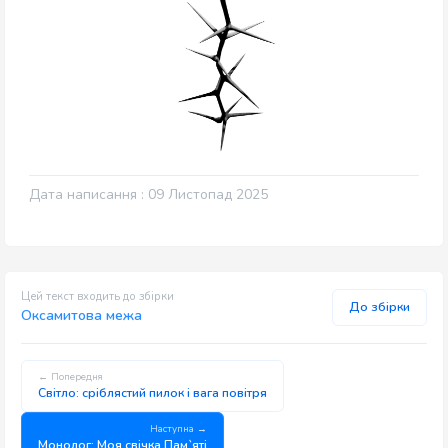
Дата написання : 09 Листопад 2025
Цей текст входить до збірки
До збірки
Оксамитова межа
← Попередня
Світло: сріблястий пилок і вага повітря
Наступна →
Монолог: Моя свічка Пам`яті