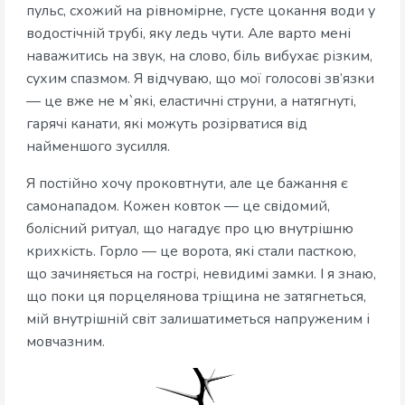
пульс, схожий на рівномірне, густе цокання води у
водостічній трубі, яку ледь чути. Але варто мені
наважитись на звук, на слово, біль вибухає різким,
сухим спазмом. Я відчуваю, що мої голосові зв’язки
— це вже не м`які, еластичні струни, а натягнуті,
гарячі канати, які можуть розірватися від
найменшого зусилля.
Я постійно хочу проковтнути, але це бажання є
самонападом. Кожен ковток — це свідомий,
болісний ритуал, що нагадує про цю внутрішню
крихкість. Горло — це ворота, які стали пасткою,
що зачиняється на гострі, невидимі замки. І я знаю,
що поки ця порцелянова тріщина не затягнеться,
мій внутрішній світ залишатиметься напруженим і
мовчазним.