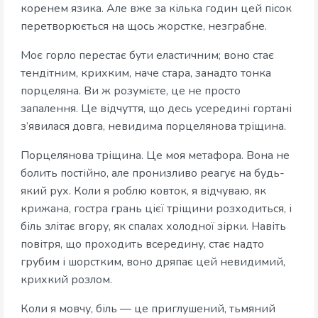
коренем язика. Але вже за кілька годин цей пісок
перетворюється на щось жорстке, незграбне.
Моє горло перестає бути еластичним; воно стає
тендітним, крихким, наче стара, занадто тонка
порцеляна. Ви ж розумієте, це не просто
запалення. Це відчуття, що десь усередині гортані
з’явилася довга, невидима порцелянова тріщина.
Порцелянова тріщина. Це моя метафора. Вона не
болить постійно, але пронизливо реагує на будь-
який рух. Коли я роблю ковток, я відчуваю, як
крижана, гостра грань цієї тріщини розходиться, і
біль злітає вгору, як спалах холодної зірки. Навіть
повітря, що проходить всередину, стає надто
грубим і шорстким, воно дряпає цей невидимий,
крихкий розлом.
Коли я мовчу, біль — це приглушений, тьмяний