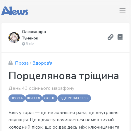
Олександра
Туменок
8 міс
Проза
/
Здоров'я
Порцелянова тріщина
День 43 осіннього марафону
ПРОЗА
ЖИТТЯ
ОСІНЬ
ЗДОРОВ&#039;Я
Біль у горлі — це не зовнішня рана, це внутрішня
окупація. Це відчуття починається немов тихий,
холодний пісок, що осідає десь між ключицями та