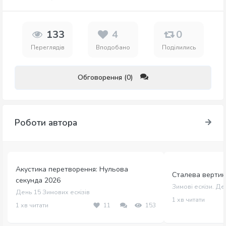
133
4
0
Переглядів
Вподобано
Поділились
Обговорення (0)
Роботи автора
Акустика перетворення: Нульова
Сталева вертика
секунда 2026
Зимові ескізи. Де
День 15 Зимових ескізів
1 хв читати
1 хв читати
11
153