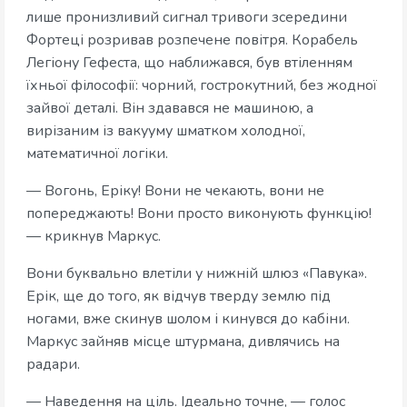
лише пронизливий сигнал тривоги зсередини
Фортеці розривав розпечене повітря. Корабель
Легіону Гефеста, що наближався, був втіленням
їхньої філософії: чорний, гострокутний, без жодної
зайвої деталі. Він здавався не машиною, а
вирізаним із вакууму шматком холодної,
математичної логіки.
— Вогонь, Еріку! Вони не чекають, вони не
попереджають! Вони просто виконують функцію!
— крикнув Маркус.
Вони буквально влетіли у нижній шлюз «Павука».
Ерік, ще до того, як відчув тверду землю під
ногами, вже скинув шолом і кинувся до кабіни.
Маркус зайняв місце штурмана, дивлячись на
радари.
— Наведення на ціль. Ідеально точне, — голос