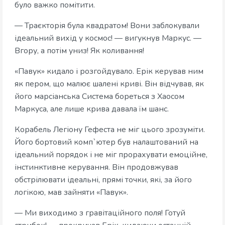
було важко помітити.
— Траєкторія була квадратом! Вони заблокували
ідеальний вихід у космос! — вигукнув Маркус. —
Вгору, а потім униз! Як коливання!
«Павук» кидало і розгойдувало. Ерік керував ним
як пером, що малює шалені криві. Він відчував, як
його марсіанська Система бореться з Хаосом
Маркуса, але лише крива давала їм шанс.
Корабель Легіону Гефеста не міг цього зрозуміти.
Його бортовий комп`ютер був налаштований на
ідеальний порядок і не міг прорахувати емоційне,
інстинктивне керування. Він продовжував
обстрілювати ідеальні, прямі точки, які, за його
логікою, мав зайняти «Павук».
— Ми виходимо з гравітаційного поля! Готуй