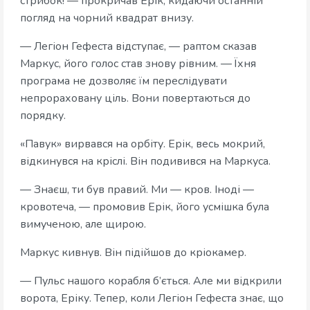
стрибок! — прокричав Ерік, кидаючи останній
погляд на чорний квадрат внизу.
— Легіон Гефеста відступає, — раптом сказав
Маркус, його голос став знову рівним. — Їхня
програма не дозволяє їм переслідувати
непрораховану ціль. Вони повертаються до
порядку.
«Павук» вирвався на орбіту. Ерік, весь мокрий,
відкинувся на кріслі. Він подивився на Маркуса.
— Знаєш, ти був правий. Ми — кров. Іноді —
кровотеча, — промовив Ерік, його усмішка була
вимученою, але щирою.
Маркус кивнув. Він підійшов до кріокамер.
— Пульс нашого корабля б’ється. Але ми відкрили
ворота, Еріку. Тепер, коли Легіон Гефеста знає, що