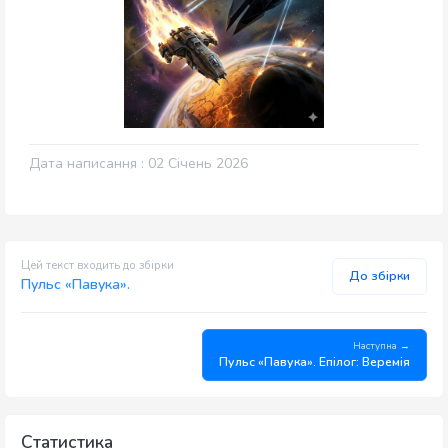
Дата написання : 02 Січень 2026
Цей текст входить до збірки
До збірки
Пульс «Павука».
Наступна →
Пульс «Павука». Епілог: Веремія
Статистика