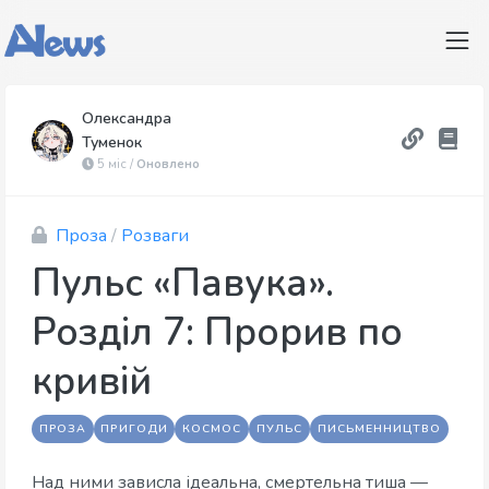
Олександра
Туменок
5 міс /
Оновлено
Проза
/
Розваги
Пульс «Павука».
Розділ 7: Прорив по
кривій
ПРОЗА
ПРИГОДИ
КОСМОС
ПУЛЬС
ПИСЬМЕННИЦТВО
Над ними зависла ідеальна, смертельна тиша —