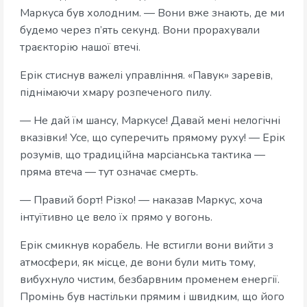
Маркуса був холодним. — Вони вже знають, де ми
будемо через п’ять секунд. Вони прорахували
траєкторію нашої втечі.
Ерік стиснув важелі управління. «Павук» заревів,
піднімаючи хмару розпеченого пилу.
— Не дай їм шансу, Маркусе! Давай мені нелогічні
вказівки! Усе, що суперечить прямому руху! — Ерік
розумів, що традиційна марсіанська тактика —
пряма втеча — тут означає смерть.
— Правий борт! Різко! — наказав Маркус, хоча
інтуїтивно це вело їх прямо у вогонь.
Ерік смикнув корабель. Не встигли вони вийти з
атмосфери, як місце, де вони були мить тому,
вибухнуло чистим, безбарвним променем енергії.
Промінь був настільки прямим і швидким, що його