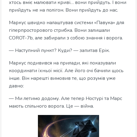
хтось вміє малювати криві… вони прийдуть. І вони
прийдуть не на полігон. Вони прийдуть до нас.
Маркус швидко налаштував системи «Павука» для
гіперпросторового стрибка. Вони залишали
COROT-7b, але забирали з собою знання і ворога.
— Наступний пункт? Куди? — запитав Ерік.
Маркус подивився на прилади, які показували
координати їхньої місії. Але його очі бачили щось
інше. Він нарешті вимовив те, що розумів уже
давно:
— Ми летимо додому. Але тепер Ностурі та Марс
мають спільного ворога. Це — війна.