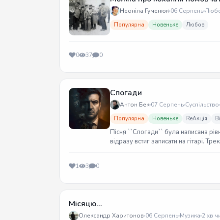
Неоніла Гуменюк
06 Серпень
Люб
Популярна
Новеньке
Любов
0
37
0
Спогади
Антон Бек
07 Серпень
Суспільство
Популярна
Новеньке
ReАкція
В
Пісня ``Спогади`` була написана рів
відразу встиг записати на гітарі. Тр
1
3
0
Місяцю...
Олександр Харитонов
06 Серпень
Музика
2 хв ч