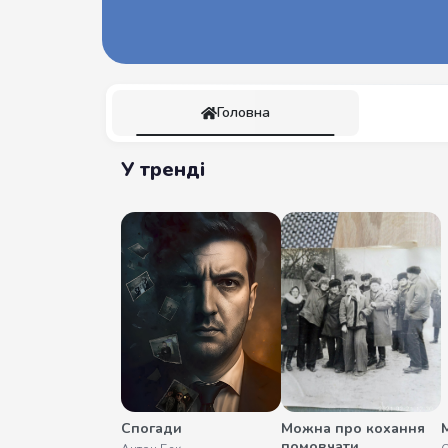
Головна
У тренді
Спогади
Можна про кохання
М
помовчати