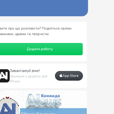
аєте про що розповісти? Поділіться своїми
овинами, ідеями та творчістю
Додати роботу
Завантажуй вже!
App Store
Зручніше у додатку для
iPhone
ANews Команда