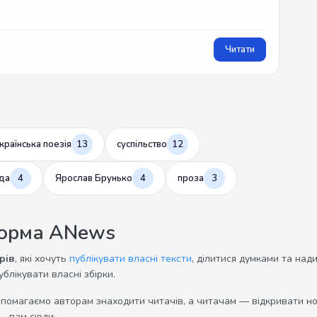
Читати
країнська поезія
13
суспільство
12
да
4
Ярослав Брунько
4
проза
3
форма ANews
рів
, які хочуть
публікувати власні тексти
, ділитися думками та над
ублікувати власні збірки.
опомагаємо авторам знаходити читачів, а читачам — відкривати нов
— вам сюди.