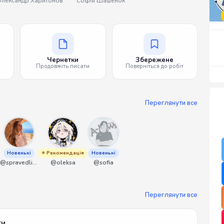
лександр Харитонов
Софія Шашенок
Чернетки
Збережене
Продовжіть писати
Поверніться до робіт
Переглянути все
Новенькі
⭐ Рекомендація
Новенькі
@spravedliwa
@oleksa
@sofia
Переглянути все
ти