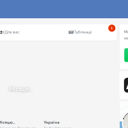
1
М
Для вас
Публікації
н
Місяцю...
ісяцю...
Україна