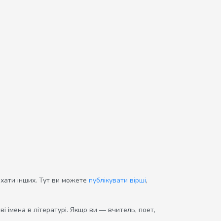
ихати інших. Тут ви можете
публікувати вірші
,
і імена в літературі. Якщо ви — вчитель, поет,