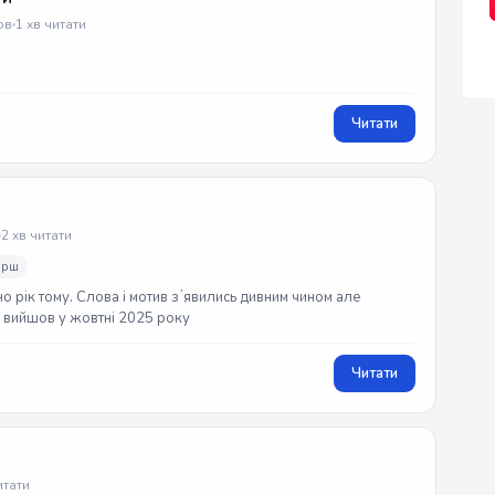
ов
1 хв читати
Читати
2 хв читати
ірш
но рік тому. Слова і мотив зʼявились дивним чином але
ек вийшов у жовтні 2025 року
Читати
итати