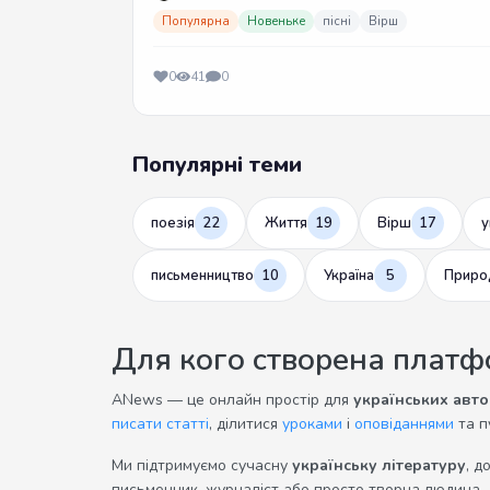
Популярна
Новеньке
пісні
Вірш
0
41
0
Популярні теми
поезія
22
Життя
19
Вірш
17
у
письменництво
10
Україна
5
Приро
Для кого створена плат
ANews — це онлайн простір для
українських авто
писати статті
, ділитися
уроками
і
оповіданнями
та п
Ми підтримуємо сучасну
українську літературу
, д
письменник, журналіст або просто творча людина 