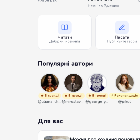
Антон Бек
О
Неоніла Гуменюк
Читати
Писати
Добірки, новинки
Публікуйте твори
Популярні автори
🔥 В тренді
🔥 В тренді
🔥 В тренді
⭐ Рекомендація
@uliana_chernenko
@miroslavmaniyk
@george_y_lawlett
@pikol
Для вас
Можна про кохання помовча