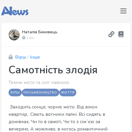
Наталія Биковець
2 міс
Вірш
/
Інше
Самотність злодія
Темне місто та сніг навколо
ВІРШ
ПИСЬМЕННИЦТВО
ЖИТТЯ
Заходить сонце, чорніє місто. Від вікон
квартир, Сяють вогники палкі. Всі сидять в
домівках. Чи то в самоті, Чи то з сім`єю за
вечерею, А можливо, в когось романтичний