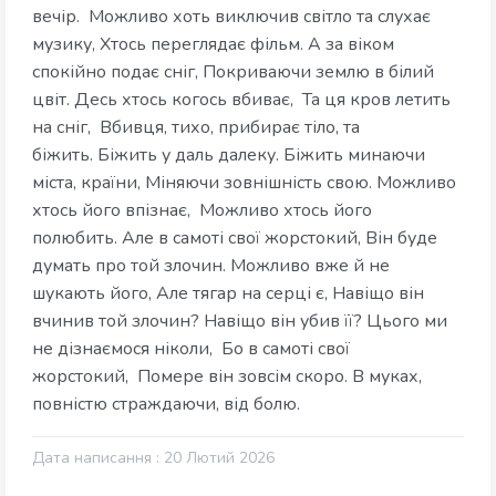
вечір. Можливо хоть виключив світло та слухає
музику, Хтось переглядає фільм. А за віком
спокійно подає сніг, Покриваючи землю в білий
цвіт. Десь хтось когось вбиває, Та ця кров летить
на сніг, Вбивця, тихо, прибирає тіло, та
біжить. Біжить у даль далеку. Біжить минаючи
міста, країни, Міняючи зовнішність свою. Можливо
хтось його впізнає, Можливо хтось його
полюбить. Але в самоті свої жорстокий, Він буде
думать про той злочин. Можливо вже й не
шукають його, Але тягар на серці є, Навіщо він
вчинив той злочин? Навіщо він убив її? Цього ми
не дізнаємося ніколи, Бо в самоті свої
жорстокий, Помере він зовсім скоро. В муках,
повністю страждаючи, від болю.
Дата написання : 20 Лютий 2026