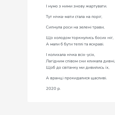
І нумо з ними знову жартувати.
Тут нічка-мати стала на поріг,
Сипнула роси на зелені трави,
Що холодом торкнулись босих ніг,
А мали б бути теплі та яскраві.
І колихала нічка всіх-усіх,
Лагідним співом сни кликала дивні,
Щоб до світанку ми дивились їх,
А вранці прокидалися щасливі.
2020 р.