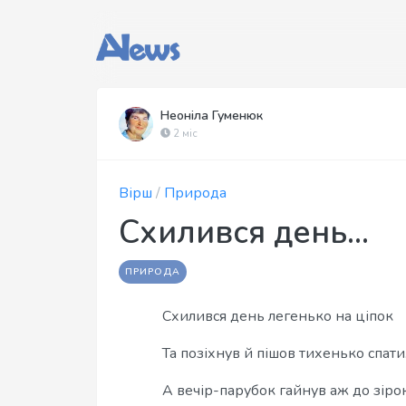
Неоніла Гуменюк
2 міс
Вірш
/
Природа
Схилився день...
ПРИРОДА
Схилився день легенько на ціпок
Та позіхнув й пішов тихенько спати
А вечір-парубок гайнув аж до зіро