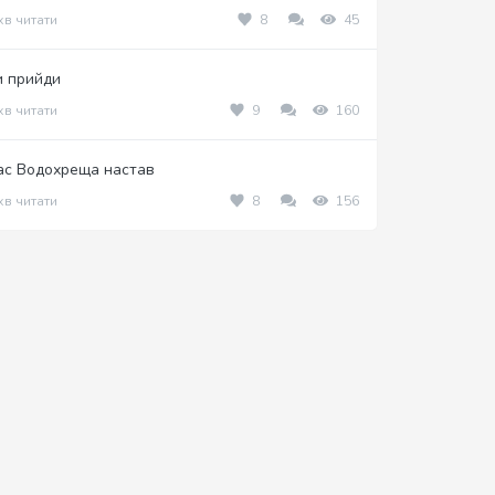
хв читати
8
45
и прийди
хв читати
9
160
ас Водохреща настав
хв читати
8
156