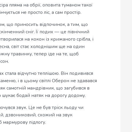
іра пляма на обрії, оповита туманом такої
нчується не просто ліс, а сам простір.
ом, що приносить відпочинок, а тим, що
ескінченний сніг. Її подих — це північний
творилася на кокон із крижаного срібла, і
есна, світ стає холоднішим ще на один
ожну травинку, тепер іде на те, щоб
сон.
ках стала відчутно теплішою. Він подивився
аменю, і в цьому світлі Оберон не здавався
 як самотній мандрівник, що загубився в
о шукає бодай натяк на дорогу додому.
очувся звук. Це не був тріск льоду чи
кий, дзвониковий, схожий на звук
б мармурову підлогу.