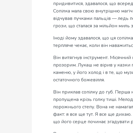
придивитися, здавалося, що всереди
Сопілка мала свою внутрішню магічну
відчував пучками пальців — ледь п
грози, що сталася за мільйон миль з
Іноді йому здавалося, що ця сопілка
терпляче чекає, коли він наважитьс
Він витягнув інструмент. Місячний 
прозорим. Лукаш не вірив у казки п
каменю, у його холод і в те, що м
остаточного божевілля.
Він приклав сопілку до губ. Перша 
пропущена крізь голку тиші. Мелод
порожнього степу. Вона не намагал
факт: я все ще тут. Я все ще дихаю
що його серце починає згадувати р