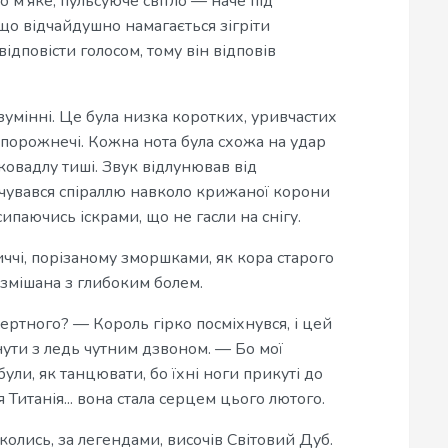
 м’яке, пульсуюче світло — наче під
що відчайдушно намагається зігріти
ідповісти голосом, тому він відповів
зумінні. Це була низка коротких, уривчастих
ї порожнечі. Кожна нота була схожа на удар
ковадлу тиші. Звук відлунював від
учувався спіраллю навколо крижаної корони
сипаючись іскрами, що не гасли на снігу.
ччі, порізаному зморшками, як кора старого
 змішана з глибоким болем.
ертного? — Король гірко посміхнувся, і цей
нути з ледь чутним дзвоном. — Бо мої
були, як танцювати, бо їхні ноги прикуті до
я Титанія... вона стала серцем цього лютого.
 колись, за легендами, височів Світовий Дуб.