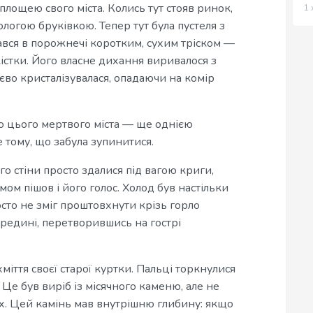
ощею свого міста. Колись тут стояв ринок,
1 
логою бруківкою. Тепер тут була пустеля з
ався в порожнечі коротким, сухим тріском —
 кістки. Його власне дихання виривалося з
єво кристалізувалася, опадаючи на комір
ою цього мертвого міста — ще однією
е тому, що забула зупинитися.
го стіни просто здалися під вагою криги,
мом пішов і його голос. Холод був настільки
сто не зміг проштовхнути крізь горло
редині, перетворившись на гострі
хміття своєї старої куртки. Пальці торкнулися
 Це був виріб із місячного каменю, але не
х. Цей камінь мав внутрішню глибину: якщо