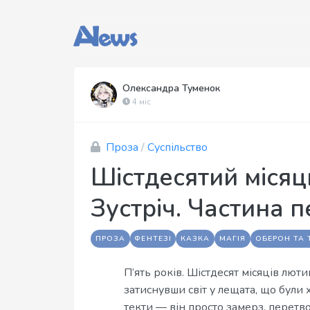
Олександра Туменок
4 міс
Проза
/
Суспільство
Шістдесятий місяць
Зустріч. Частина 
ПРОЗА
ФЕНТЕЗІ
КАЗКА
МАГІЯ
ОБЕРОН ТА 
П’ять років. Шістдесят місяців люти
затиснувши світ у лещата, що були 
текти — він просто замерз, перет