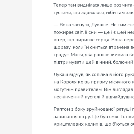
Тепер там виднілася лише розмита с
густини, що здавалося, ніби там закі
— Вона заснула, Лукаше. Не тим сн
пожирає світ. Її сни — це і є цей н
вітер, що вириває серця. Вона пере
щоразу, коли їй сниться втрачена в
градус. Магія, яка раніше живила к
підтримувати цей вічний, болючий 
Лукаш відчув, як сопілка в його ру
на Короля крізь призму місячного к
могутнім правителем. Він виглядав
нескінченній пустелі й відчайдушн
Раптом з боку зруйнованої ратуші п
завивання вітру. Це був сміх. Тон
кришталевих келихів, що б’ються о