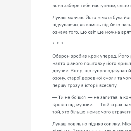
вона забере тебе наступним, якщо 
Лукаш мовчав. Його німота була йог
відчуваючи, як камінь під його па
ознака того, що світ ще можна врят
* * *
Оберон зробив крок уперед. Його р
надто різкого поштовху його кришт
друзки. Вітер, що супроводжував йо
озону, старої деревної смоли та ч
першу грозу в історії всесвіту.
— Ти не боїшся, — не запитав, а ко
кроків від музики. — Твій страх зам
той, хто більше немає чого втрачат
Лукаш повільно підняв сопілку. Міс