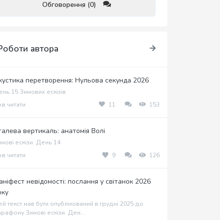
Обговорення (0)
Роботи автора
кустика перетворення: Нульова секунда 2026
нь 15 Зимових ескізів
хв читати
11
153
талева вертикаль: анатомія Волі
мові ескізи. День 14
хв читати
9
126
аніфест невідомості: послання у світанок 2026
оку
й текст мав бути опублікований в грудні 2025 до
рафону Зимові ескізи. Ден...