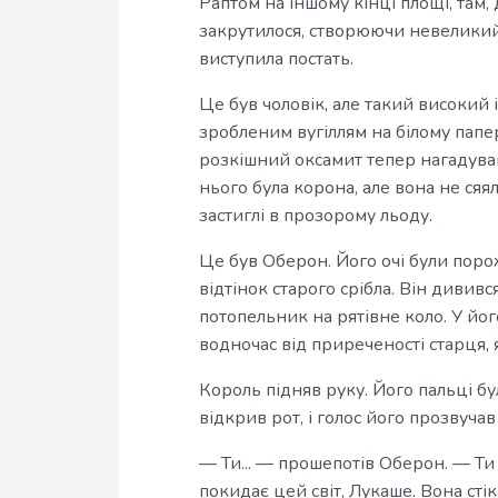
Раптом на іншому кінці площі, там,
закрутилося, створюючи невеликий
виступила постать.
Це був чоловік, але такий високий
зробленим вугіллям на білому папе
розкішний оксамит тепер нагадував
нього була корона, але вона не сяя
застиглі в прозорому льоду.
Це був Оберон. Його очі були порож
відтінок старого срібла. Він дививс
потопельник на рятівне коло. У його
водночас від приреченості старця, 
Король підняв руку. Його пальці бул
відкрив рот, і голос його прозвучав
— Ти... — прошепотів Оберон. — Ти 
покидає цей світ, Лукаше. Вона стік