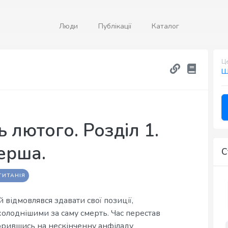
Люди
Публікації
Каталог
Це
Ш
 лютого. Розділ 1.
перша.
С
ТИТАНІЯ
й відмовлявся здавати свої позиції,
холоднішими за саму смерть. Час перестав
ворившись на нескінченну анфіладу