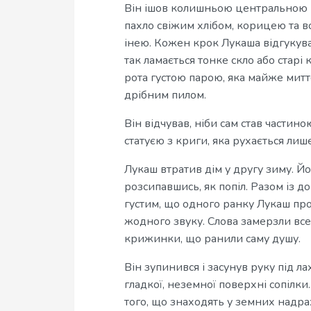
Він ішов колишньою центральною пл
пахло свіжим хлібом, корицею та во
інею. Кожен крок Лукаша відгукув
так ламається тонке скло або старі
рота густою парою, яка майже митт
дрібним пилом.
Він відчував, ніби сам став частин
статуєю з криги, яка рухається лиш
Лукаш втратив дім у другу зиму. Йо
розсипавшись, як попіл. Разом із до
густим, що одного ранку Лукаш про
жодного звуку. Слова замерзли все
крижинки, що ранили саму душу.
Він зупинився і засунув руку під ла
гладкої, неземної поверхні сопілки.
того, що знаходять у земних надра