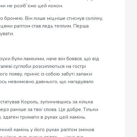
ми не розіб`ємо цей кокон.
о бронею. Він лише міцніше стиснув сопілку,
льцями раптом став ледь теплим. Перша
увати.
ухи були ламкими, наче він боявся, що від
алеві суглоби розсиплються на гострі
го появу, приніс із собою забуті запахи:
огось невимовно давнього, що нагадувало
нстатував Король, зупинившись за кілька
ерз раніше за твої слова. Це добре. Тільки
и, здатен тримати в руках цей камінь.
ячний камінь у його руках раптом змінив