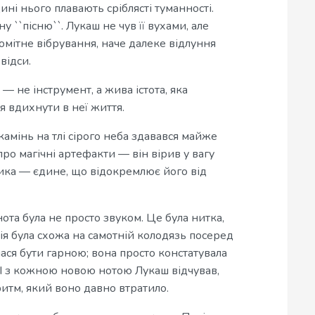
ні нього плавають сріблясті туманності.
 ``пісню``. Лукаш не чув її вухами, але
омітне вібрування, наче далеке відлуння
відси.
 — не інструмент, а жива істота, яка
я вдихнути в неї життя.
камінь на тлі сірого неба здавався майже
ро магічні артефакти — він вірив у вагу
узика — єдине, що відокремлює його від
нота була не просто звуком. Це була нитка,
ія була схожа на самотній колодязь посеред
ася бути гарною; вона просто констатувала
. І з кожною новою нотою Лукаш відчував,
итм, який воно давно втратило.