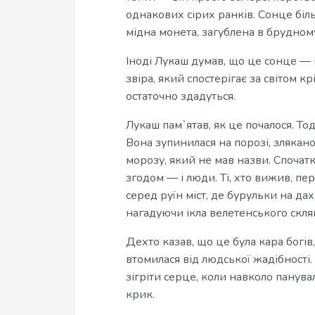
однакових сірих ранків. Сонце більш
мідна монета, загублена в брудному
Іноді Лукаш думав, що це сонце — 
звіра, який спостерігає за світом 
остаточно здадуться.
Лукаш пам`ятав, як це почалося. Тод
Вона зупинилася на порозі, зляка
морозу, який не мав назви. Спочатк
згодом — і люди. Ті, хто вижив, пе
серед руїн міст, де бурульки на да
нагадуючи ікла велетенського склян
Дехто казав, що це була кара богів,
втомилася від людської жадібності
зігріти серце, коли навколо панува
крик.