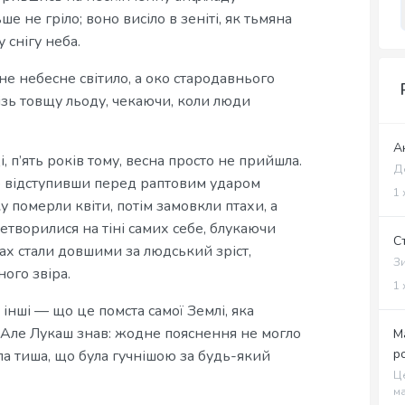
е не гріло; воно висіло в зеніті, як тьмяна
 снігу неба.
не небесне світило, а око стародавнього
крізь товщу льоду, чекаючи, коли люди
А
і, п’ять років тому, весна просто не прийшла.
Де
но відступивши перед раптовим ударом
1 
у померли квіти, потім замовкли птахи, а
ретворилися на тіні самих себе, блукаючи
С
хах стали довшими за людський зріст,
Зи
ого звіра.
1 
 інші — що це помста самої Землі, яка
. Але Лукаш знав: жодне пояснення не могло
М
р
ла тиша, що була гучнішою за будь-який
Це
ма