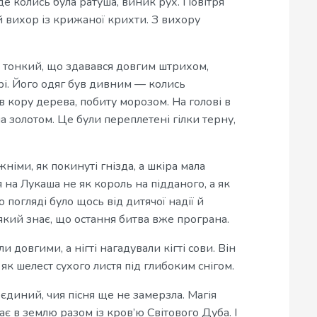
 де колись була ратуша, виник рух. Повітря
 вихор із крижаної крихти. З вихору
 і тонкий, що здавався довгим штрихом,
рі. Його одяг був дивним — колись
 кору дерева, побиту морозом. На голові в
ла золотом. Це були переплетені гілки терну,
німи, як покинуті гнізда, а шкіра мала
я на Лукаша не як король на підданого, а як
 погляді було щось від дитячої надії й
який знає, що остання битва вже програна.
и довгими, а нігті нагадували кігті сови. Він
 як шелест сухого листя під глибоким снігом.
єдиний, чия пісня ще не замерзла. Магія
ає в землю разом із кров’ю Світового Дуба. І