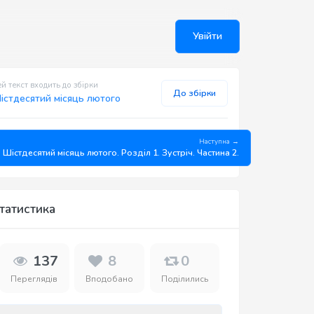
Увійти
й текст входить до збірки
До збірки
істдесятий місяць лютого
Наступна →
Шістдесятий місяць лютого. Розділ 1. Зустріч. Частина 2.
татистика
137
8
0
Переглядів
Вподобано
Поділились