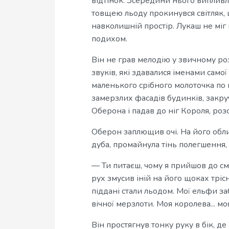
відтінок. Зсередини нього випливло
товщею льоду прокинувся світляк, 
навколишній простір. Лукаш не міг в
подихом.
Він не грав мелодію у звичному ро
звуків, які здавалися іменами само
маленького срібного молоточка по 
замерзлих фасадів будинків, закр
Оберона і падав до ніг Короля, роз
Оберон заплющив очі. На його обли
дуба, промайнула тінь полегшення,
— Ти питаєш, чому я прийшов до см
рух змусив іній на його щоках тріс
піддані стали льодом. Мої ельфи за
вічної мерзлоти. Моя королева... мо
Він простягнув тонку руку в бік, де