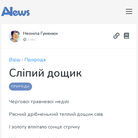
Неоніла Гуменюк
3 міс
Вірш
/
Природа
Сліпий дощик
ПРИРОДА
Чергової травневої неділі
Рясний дрібненький теплий дощик сіяв
І золоту вплітало сонце стрічку