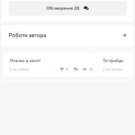
Обговорення (0)
Роботи автора
Літечко в зеніті
Ти прийди
1 хв читати
8
45
1 хв читати