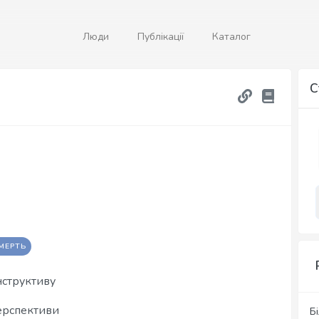
Люди
Публікації
Каталог
С
МЕРТЬ
нструктиву
перспективи
Б