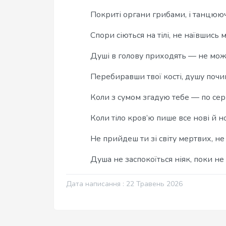
Покриті органи грибами, і танцюю
Спори сіються на тілі, не наївшись
Душі в голову приходять — не мож
Перебиравши твої кості, душу почин
Коли з сумом згадую тебе — по сер
Коли тіло кров’ю пише все нові й н
Не прийдеш ти зі світу мертвих, не
Душа не заспокоїться ніяк, поки не
Дата написання : 22 Травень 2026