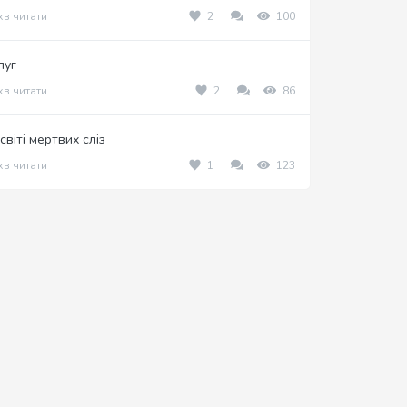
хв читати
2
100
луг
хв читати
2
86
світі мертвих сліз
хв читати
1
123