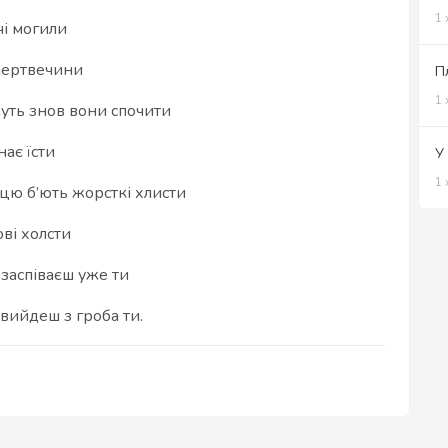
1 
чі могили
 мертвечини
П
1 
уть знов вони спочити
ає їсти
У 
1 
цю б’ють жорсткі хлисти
ові холсти
 заспіваєш уже ти
 вийдеш з гроба ти.