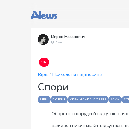
Мирон Наганович
2 міс
18+
Вірш
/
Психологія і відносини
Спори
ВІРШ
ПОЕЗІЯ
УКРАЇНСЬКА ПОЕЗІЯ
#СУМ
#С
Оборонні споруди й відсутність ко
Заживо гниючі мізки, відсутність 