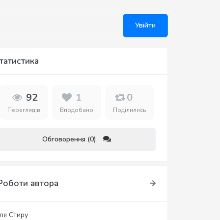
Увійти
татистика
92
1
0
Переглядів
Вподобано
Поділились
Обговорення (0)
Роботи автора
іля Стиру