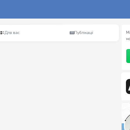
М
Для вас
Публікації
н