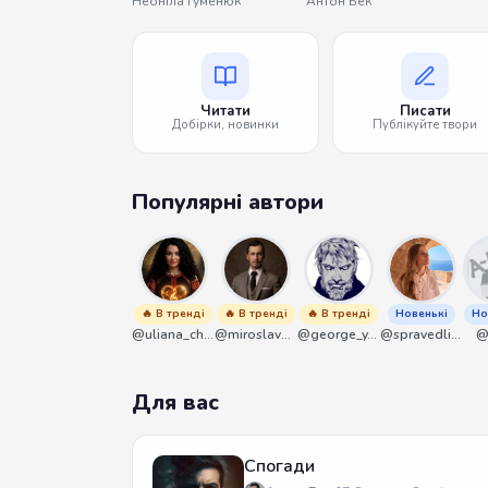
Неоніла Гуменюк
Антон Бек
Читати
Писати
Добірки, новинки
Публікуйте твори
Популярні автори
🔥 В тренді
🔥 В тренді
🔥 В тренді
Новенькі
Но
@uliana_chernenko
@miroslavmaniyk
@george_y_lawlett
@spravedliwa
@
Для вас
Спогади