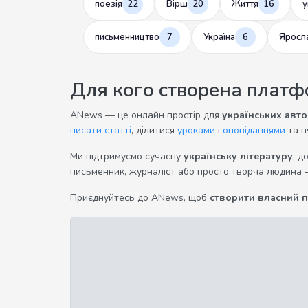
поезія
22
Вірш
20
Життя
16
у
письменництво
7
Україна
6
Яросл
Для кого створена плат
ANews — це онлайн простір для
українських авто
писати статті
, ділитися
уроками
і
оповіданнями
та п
Ми підтримуємо сучасну
українську літературу
, д
письменник, журналіст або просто творча людина 
Приєднуйтесь до ANews, щоб
створити власний 