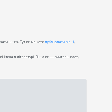
ихати інших. Тут ви можете
публікувати вірші
,
і імена в літературі. Якщо ви — вчитель, поет,