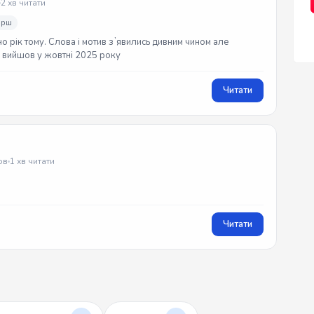
2 хв читати
ірш
но рік тому. Слова і мотив зʼявились дивним чином але
ек вийшов у жовтні 2025 року
Читати
ов
1 хв читати
Читати