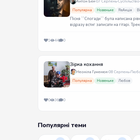
Антон Бек
07 Серпень
Суспільство
Популярна
Новеньке
ReАкція
В
Пісня ``Спогади`` була написана рів
відразу встиг записати на гітарі. Тр
1
44
0
Зірка кохання
Неоніла Гуменюк
08 Серпень
Люб
Популярна
Новеньке
Любов
0
36
0
Популярні теми