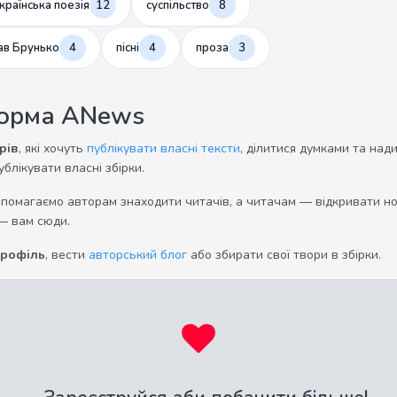
країнська поезія
12
суспільство
8
ав Брунько
4
пісні
4
проза
3
форма ANews
рів
, які хочуть
публікувати власні тексти
, ділитися думками та над
ублікувати власні збірки.
опомагаємо авторам знаходити читачів, а читачам — відкривати нов
— вам сюди.
профіль
, вести
авторський блог
або збирати свої твори в збірки.