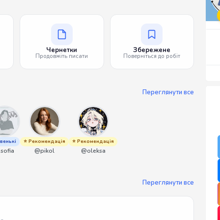
Чернетки
Збережене
Продовжіть писати
Поверніться до робіт
Переглянути все
венькі
⭐ Рекомендація
⭐ Рекомендація
sofia
@pikol
@oleksa
Переглянути все