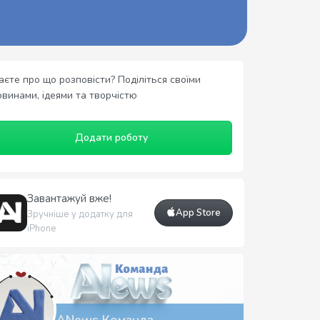
аєте про що розповісти? Поділіться своїми
овинами, ідеями та творчістю
Додати роботу
Завантажуй вже!
App Store
Зручніше у додатку для
iPhone
ANews Команда