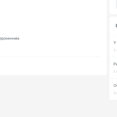
 проміннях
У 
1 
Ра
1 
О
2 