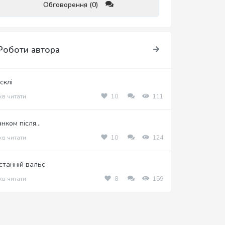
Обговорення (0)
Роботи автора
склі
хв читати
10
111
нком після...
хв читати
10
124
станній вальс
хв читати
8
159