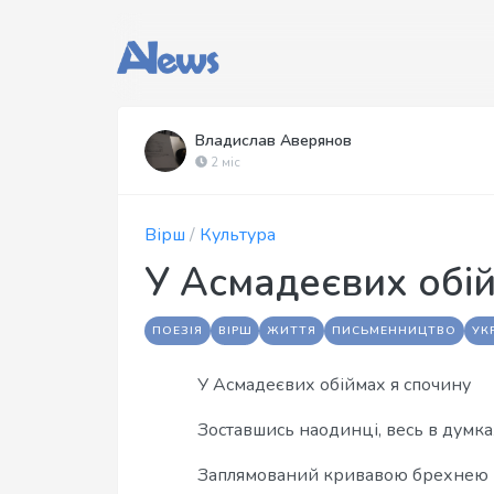
Владислав Аверянов
2 міс
Вірш
/
Культура
У Асмадеєвих обі
ПОЕЗІЯ
ВІРШ
ЖИТТЯ
ПИСЬМЕННИЦТВО
УК
У Асмадеєвих обіймах я спочину
Зоставшись наодинці, весь в думка
Заплямований кривавою брехнею