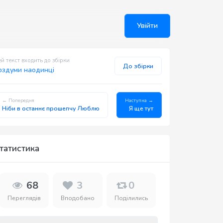
Увійти
й текст входить до збірки
До збірки
оздуми наодинці
← Попередня
Наступна →
Ніби в останнє прошепчу Люблю
Я ще тут
татистика
68
3
0
Переглядів
Вподобано
Поділились