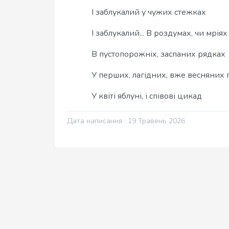
І заблукалий у чужих стежках
І заблукалий... В роздумах, чи мріях
В пустопорожніх, заспаних рядках
У перших, лагідних, вже весняних
У квіті яблуні, і співові цикад
Дата написання : 19 Травень 2026