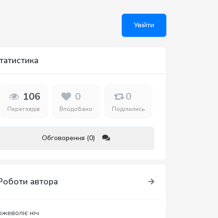
Увійти
татистика
106
0
0
Переглядів
Вподобано
Поділились
Обговорення (0)
Роботи автора
ожеволіє ніч