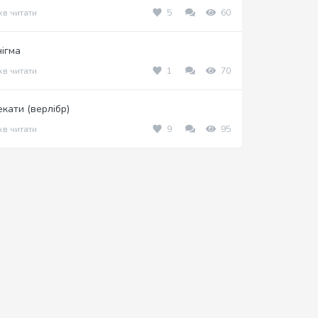
хв читати
5
60
нігма
хв читати
1
70
екати (верлібр)
хв читати
9
95