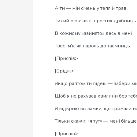
А ти — мій січень у теплій траві,
Тихий рюкзак із простих дрібниць.
В кожному «зайнято» десь в мені
Твоє ім’я, як пароль до таємниць
[Приспів>
[Брідж>
Якщо раптом ти підеш — забери мій
Щоб я не рахував хвилини без тебе
Я відкрию всі замки, що тримали на
Тільки скажи: «я тут» — мені більше
[Приспів>