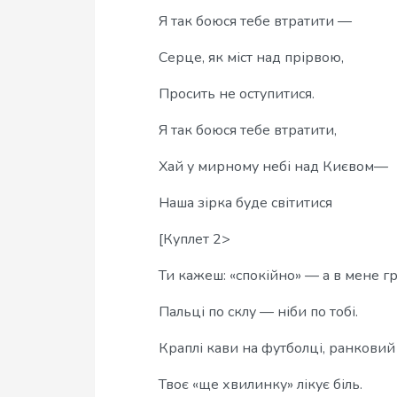
Я так боюся тебе втратити —
Серце, як міст над прірвою,
Просить не оступитися.
Я так боюся тебе втратити,
Хай у мирному небі над Києвом—
Наша зірка буде світитися
[Куплет 2>
Ти кажеш: «спокійно» — а в мене гр
Пальці по склу — ніби по тобі.
Краплі кави на футболці, ранковий
Твоє «ще хвилинку» лікує біль.