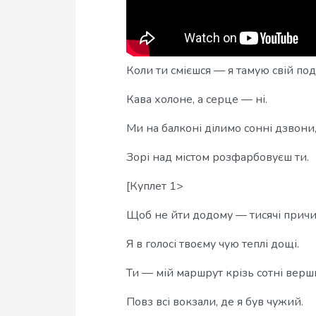
Коли ти смієшся — я тамую свій под
Кава холоне, а серце — ні.
Ми на балконі ділимо сонні дзвони
Зорі над містом розфарбовуєш ти.
[Куплет 1>
Щоб не йти додому — тисячі причи
Я в голосі твоєму чую теплі дощі.
Ти — мій маршрут крізь сотні верш
Повз всі вокзали, де я був чужий.