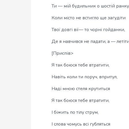
Ти — мій будильник о шостій ранку
Коли місто не встигло ще загудіти
Твої довгі вії— то чорні гойданки,
Де я навчився не падати, а — летіт
[Приспів>
Я так боюся тебе втратити,
Навіть коли ти поруч, впритул,
Наді мною стеля крутиться
Я так боюся тебе втратити,
І біжить по тілу струм,
І слова чомусь всі губляться