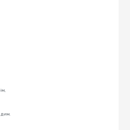
ім,
 дим.