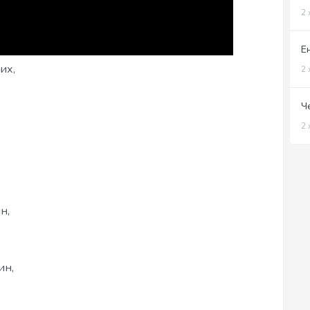
2 
Е
их,
2 
Ч
,
2 
н,
ин,