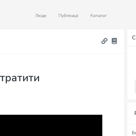
Люди
Публікації
Каталог
С
втратити
Б