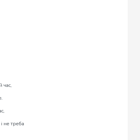
 час,
.
с,
 і не треба