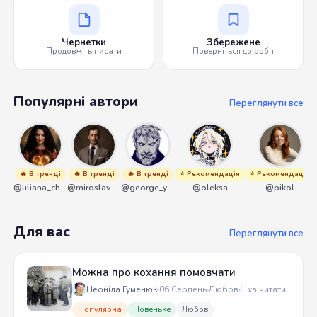
Чернетки
Збережене
Продовжіть писати
Поверніться до робіт
Популярні автори
Переглянути все
🔥 В тренді
🔥 В тренді
🔥 В тренді
⭐ Рекомендація
⭐ Рекомендація
@uliana_chernenko
@miroslavmaniyk
@george_y_lawlett
@oleksa
@pikol
Для вас
Переглянути все
Можна про кохання помовчати
Неоніла Гуменюк
06 Серпень
Любов
1 хв читати
Популярна
Новеньке
Любов