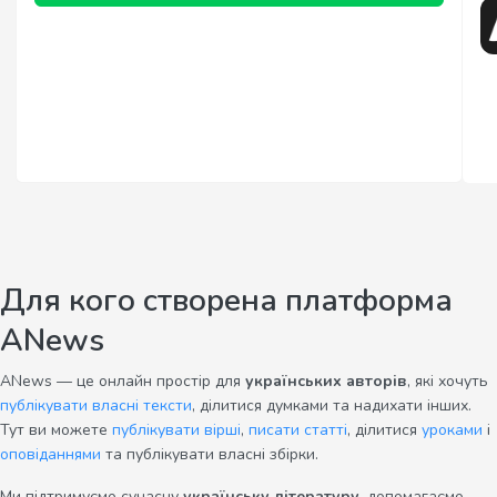
Для кого створена платформа
ANews
ANews — це онлайн простір для
українських авторів
, які хочуть
публікувати власні тексти
, ділитися думками та надихати інших.
Тут ви можете
публікувати вірші
,
писати статті
, ділитися
уроками
і
оповіданнями
та публікувати власні збірки.
Ми підтримуємо сучасну
українську літературу
, допомагаємо