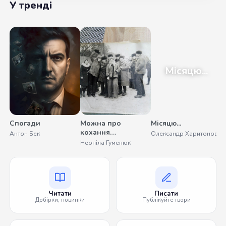
У тренді
Місяцю...
Спогади
Можна про
Місяцю...
кохання
Антон Бек
Олександр Харитонов
помовчати
Неоніла Гуменюк
Читати
Писати
Добірки, новинки
Публікуйте твори