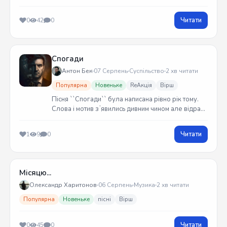
Читати
0
42
0
Спогади
Антон Бек
07 Серпень
Суспільство
2 хв читати
Популярна
Новеньке
ReАкція
Вірш
Пісня ``Спогади`` була написана рівно рік тому.
Слова і мотив зʼявились дивним чином але відразу
встиг записати на гітарі. Трек вийшов у жовтні
2025 року
Читати
1
9
0
Місяцю...
Олександр Харитонов
06 Серпень
Музика
2 хв читати
Популярна
Новеньке
пісні
Вірш
Читати
0
45
0