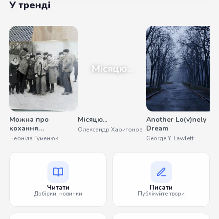
У тренді
Місяцю...
Можна про
Місяцю...
Another Lo(v)nely
У
кохання
Dream
Олександр Харитонов
С
помовчати
Неоніла Гуменюк
George Y. Lawlett
Читати
Писати
Добірки, новинки
Публікуйте твори