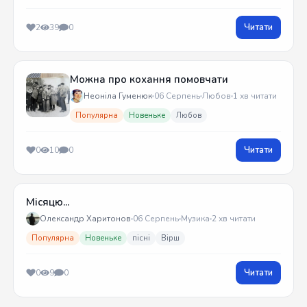
Читати
2
39
0
Можна про кохання помовчати
Неоніла Гуменюк
06 Серпень
Любов
1 хв читати
Популярна
Новеньке
Любов
Читати
0
10
0
Місяцю...
Олександр Харитонов
06 Серпень
Музика
2 хв читати
Популярна
Новеньке
пісні
Вірш
Читати
0
9
0