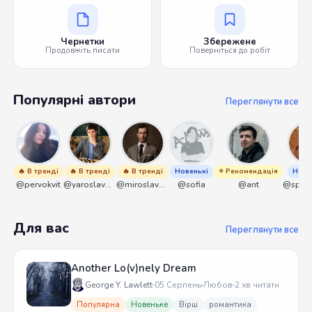
Чернетки
Збережене
Продовжіть писати
Поверніться до робіт
Популярні автори
Переглянути все
🔥 В тренді
🔥 В тренді
🔥 В тренді
Новенькі
⭐ Рекомендація
Нове
@pervokvit
@yaroslavbrunko
@miroslavmaniyk
@sofia
@ant
Для вас
Переглянути все
Another Lo(v)nely Dream
George Y. Lawlett
05 Серпень
Любов
2 хв читати
Популярна
Новеньке
Вірш
романтика