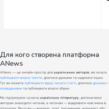
Для кого створена платформа
ANews
ANews — це онлайн простір для
українських авторів
, які хочуть
публікувати власні тексти
, ділитися думками та надихати інших.
Тут ви можете
публікувати вірші
,
писати статті
, ділитися
уроками
і
оповіданнями
та публікувати власні збірки.
Ми підтримуємо сучасну
українську літературу
, допомагаємо
авторам знаходити читачів, а читачам — відкривати нові імена в
літературі. Якщо ви — вчитель, поет, письменник, журналіст або