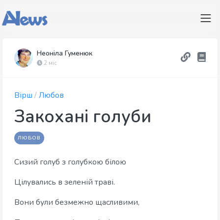
Неоніла Гуменюк
2 міс
Вірш
/
Любов
Закохані голуби
ЛЮБОВ
Сизий голуб з голубкою білою
Цілувались в зеленій траві.
Вони були безмежно щасливими,