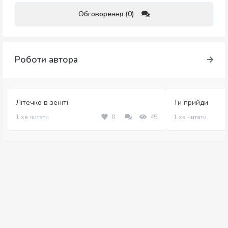
Обговорення (0)
Роботи автора
Літечко в зеніті
Ти прийди
1 хв читати
8
45
1 хв читати