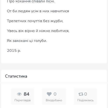
Про кохання співали пісні.
От би людям усім в них навчитися
Трепетних почуттів без журби,
Увесь вік вірно й ніжно любитися,
Як закохані ці голуби.
2015 р.
Статистика
84
0
0
Переглядів
Вподобано
Поділились