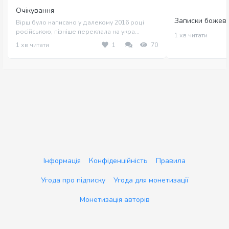
Очікування
Записки божеві
Вірш було написано у далекому 2016 році
російською, пізніше переклала на укра...
1 хв читати
1 хв читати
1
70
Інформація
Конфіденційність
Правила
Угода про підписку
Угода для монетизації
Монетизація авторів