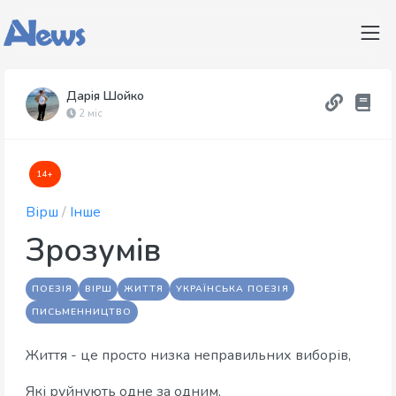
Дарія Шойко
2 міс
14+
Вірш
/
Інше
Зрозумів
ПОЕЗІЯ
ВІРШ
ЖИТТЯ
УКРАЇНСЬКА ПОЕЗІЯ
ПИСЬМЕННИЦТВО
Життя - це просто низка неправильних виборів,
Які руйнують одне за одним,