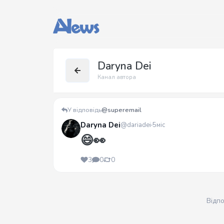
Daryna Dei
Канал автора
У відповідь
@superemail
Daryna Dei
@dariadei
5міс
😄👀
3
0
0
Відп