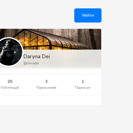
Увійти
Daryna Dei
@dariadei
20
3
1
Публікацій
Підписників
Підписок