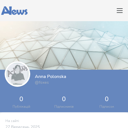
Anna Polonska
@foxes
0
0
0
Публікацій
Підписників
Підписок
На сайті:
27 Вересень 2025