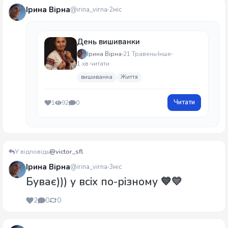
Ірина Вірна
@irina_virna
2міс
День вишиванки
Ірина Вірна
21 Травень
Інше
1 хв читати
вишиванка
Життя
Читати
1
92
0
У відповідь
@victor_sfl
Ірина Вірна
@irina_virna
3міс
Буває))) у всіх по-різному 💙💛
2
0
0