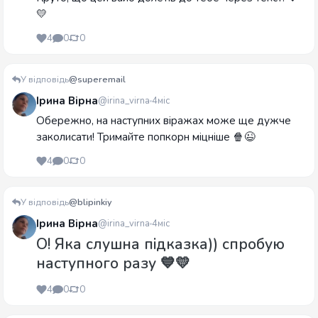
💛
4
0
0
У відповідь
@superemail
Ірина Вірна
@irina_virna
4міс
Обережно, на наступних віражах може ще дужче
заколисати! Тримайте попкорн міцніше 🍿😉
4
0
0
У відповідь
@blipinkiy
Ірина Вірна
@irina_virna
4міс
О! Яка слушна підказка)) спробую
наступного разу 💙💛
4
0
0