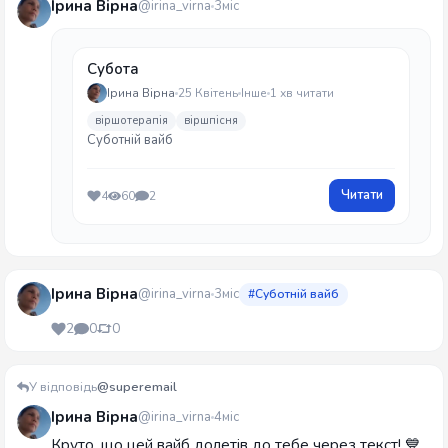
Ірина Вірна
@irina_virna
3міс
Субота
Ірина Вірна
25 Квітень
Інше
1 хв читати
віршотерапія
віршпісня
Суботній вайб
Читати
4
60
2
Ірина Вірна
@irina_virna
3міс
#Суботній вайб
2
0
0
У відповідь
@superemail
Ірина Вірна
@irina_virna
4міс
Круто, що цей вайб долетів до тебе через текст! 💙