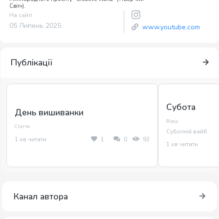
Світ»).
На сайті:
05 Липень 2025
www.youtube.com
Публікації
Субота
День вишиванки
Вірш
Стаття
Суботній вайб
1 хв читати
1
0
92
1 хв читати
Канал автора