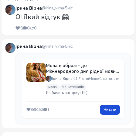
Ірина Вірна
@irina_virna
5міс
О! Який відгук 🤗
5
0
0
Ірина Вірна
@irina_virna
5міс
Мова в образі - до
Міжнародного дня рідної мови
21 лютого 2026
Ірина Вірна
21 Лютий
Інше
1 хв читати
мова
віршотерапія
Як бачить авторку ШІ ))
Читати
8
152
1