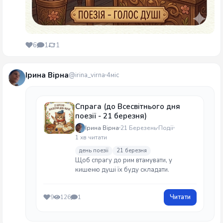
6
1
1
Ірина Вірна
@irina_virna
4міс
Спрага (до Всесвітнього дня
поезії - 21 березня)
Ірина Вірна
21 Березень
Події
1 хв читати
день поезії
21 березня
Щоб спрагу до рим втамувати, у
кишеню душі їх буду складати.
Читати
9
126
1