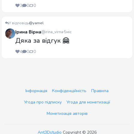
3
0
0
У відповідь
@yamel
Ірина Вірна
@irina_virna
5міс
Дяка за відгук 🤗
4
0
0
Інформація
Конфіденційність
Правила
Угода про підписку
Угода для монетизації
Монетизація авторів
Ant3Dstudio
Copyright © 2026