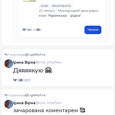
мова
віршотерапія
21 лютого - Міжнародний день рідної
мови.
Українська - рідна!
Читати
9
143
2
У відповідь
@LightMyFire
Ірина Вірна
@irina_virna
5міс
Дяяяякую 🤗
2
0
0
У відповідь
@LightMyFire
Ірина Вірна
@irina_virna
5міс
зачарована коментарем 🥰