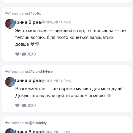
У відповідь
@sofix
Ірина Вірна
@irina_virna
4міс
Якщо моя пісня — зимовий вітер, то твої слова — це
теплий вогонь, біля якого хочеться залишатись
довше 💙💛
4
0
0
У відповідь
@LightMyFire
Ірина Вірна
@irina_virna
4міс
Ваш коментар — це окрема музика для моєї душі!
Дякую, що відчули цей твір разом зі мною. 🙏
4
0
0
У відповідь
@blipinkiy
Ірина Вірна
@irina_virna
4міс