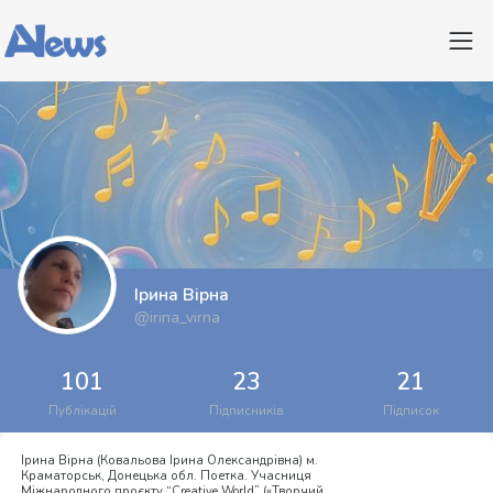
Ірина Вірна
@irina_virna
101
23
21
Публікацій
Підписників
Підписок
Ірина Вірна (Ковальова Ірина Олександрівна) м.
Краматорськ, Донецька обл. Поетка. Учасниця
Міжнародного проєкту “Creative World” («Творчий