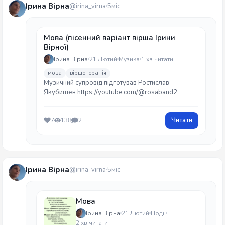
Ірина Вірна
@irina_virna
5міс
Мова (пісенний варіант вірша Ірини
Вірної)
Ірина Вірна
21 Лютий
Музика
1 хв читати
мова
віршотерапія
Музичний супровід підготував Ростислав
Якубишен https://youtube.com/@rosaband2
Читати
7
138
2
Ірина Вірна
@irina_virna
5міс
Мова
Ірина Вірна
21 Лютий
Події
2 хв читати