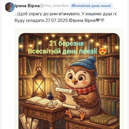
Ірина Вірна
@irina_virna
4міс
#Всесвітній день поезії
...Щоб спрагу до рим втамувати, У кишеню душі їх
буду складати.27.07.2025 ©Ірина Вірна💙💛