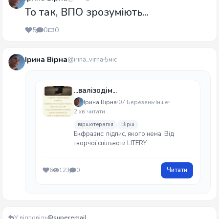
То так, ВПО зрозуміють...
5
0
0
Ірина Вірна
@irina_virna
5міс
...валізодім...
Ірина Вірна
07 Березень
Інше
2 хв читати
віршотерапія
Вірш
Екфразис: підпис, якого нема. Від
творчої спільноти LITERY
Читати
6
123
0
У відповідь
@superemail