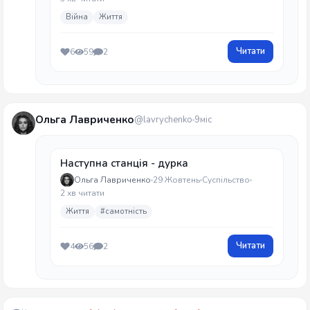
Війна
Життя
Читати
6
59
2
Ольга Лавриченко
@lavrychenko
9міс
Наступна станція - дурка
Ольга Лавриченко
29 Жовтень
Суспільство
2 хв читати
Життя
#самотність
Читати
4
56
2