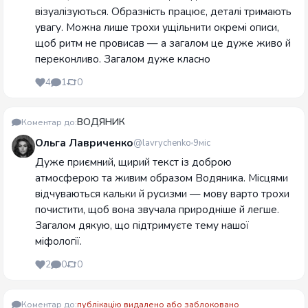
візуалізуються. Образність працює, деталі тримають
увагу. Можна лише трохи ущільнити окремі описи,
щоб ритм не провисав — а загалом це дуже живо й
переконливо. Загалом дуже класно
4
1
0
ВОДЯНИК
Коментар до:
Ольга Лавриченко
@lavrychenko
9міс
Дуже приємний, щирий текст із доброю
атмосферою та живим образом Водяника. Місцями
відчуваються кальки й русизми — мову варто трохи
почистити, щоб вона звучала природніше й легше.
Загалом дякую, що підтримуєте тему нашої
міфології.
2
0
0
Коментар до:
публікацію видалено або заблоковано