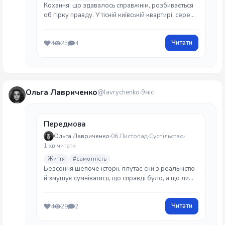
Кохання, що здавалось справжнім, розбивається
об гірку правду. У тісній київській квартирі, серед
шуму вечірки й запаху віскі, герої стикаються з
тим, чого не чекали від себе й одне від одного. І
Читати
4
25
4
від новорічної ночі лишається тільки порожнеча.
Ольга Лавриченко
@lavrychenko
9міс
Передмова
Ольга Лавриченко
06 Листопад
Суспільство
1 хв читати
Життя
#самотність
Безсоння шепоче історії, плутає сни з реальністю
й змушує сумніватися, що справді було, а що лише
здалося. У цих коротких текстах — вигадане,
прожите й забуте. Може, все це сон. А може,
Читати
4
29
2
сповідь між двома пробудженнями.