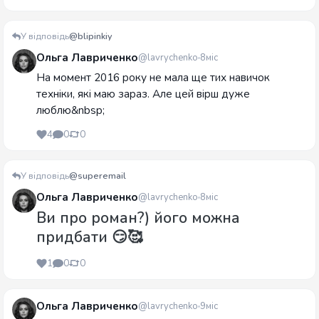
У відповідь
@blipinkiy
Ольга Лавриченко
@lavrychenko
8міс
На момент 2016 року не мала ще тих навичок
техніки, які маю зараз. Але цей вірш дуже
люблю&nbsp;
4
0
0
У відповідь
@superemail
Ольга Лавриченко
@lavrychenko
8міс
Ви про роман?) його можна
придбати 😏🥰
1
0
0
Ольга Лавриченко
@lavrychenko
9міс