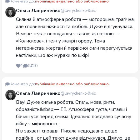
Коментар до:
публікацію видалено або заблоковано
Ольга Лавриченко
@lavrychenko
9міс
Сильна й атмосферна робота — моторошна, трагічна,
але сповнена ніжності та любові. Дуже відгукнулася.
В мене теж є оповідання з такою ж назвою —
«Колискова», і теж у жанрі горору. Тема
материнства, жертви й первісної сили перегукується
настільки, що аж мурахи по шкірі
1
0
0
Коментар до:
публікацію видалено або заблоковано
Ольга Лавриченко
@lavrychenko
9міс
Вау! Дуже сильна робота. Стиль, мова, ритм,
образність&nbsp;— 👍🏻. Атмосфера густа, читаєш і
бачиш усе перед очима. Ідеально поєднано сучасну
війну з міфологією.
Я в захваті, справді. Писала нещодавно дещо
подібне і от цей текст дуже відгукнувся. Дякую, це