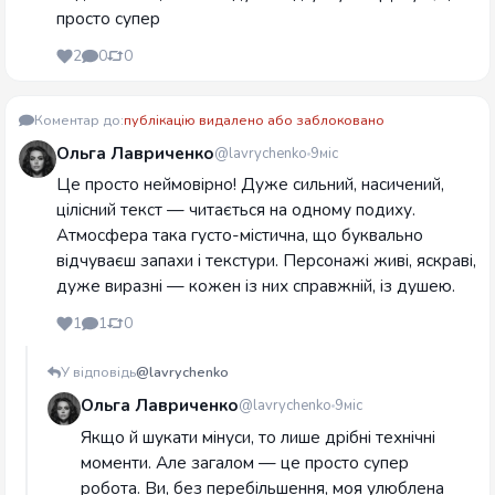
просто супер
2
0
0
Коментар до:
публікацію видалено або заблоковано
Ольга Лавриченко
@lavrychenko
9міс
Це просто неймовірно! Дуже сильний, насичений,
цілісний текст — читається на одному подиху.
Атмосфера така густо-містична, що буквально
відчуваєш запахи і текстури. Персонажі живі, яскраві,
дуже виразні — кожен із них справжній, із душею.
1
1
0
У відповідь
@lavrychenko
Ольга Лавриченко
@lavrychenko
9міс
Якщо й шукати мінуси, то лише дрібні технічні
моменти. Але загалом — це просто супер
робота. Ви, без перебільшення, моя улюблена