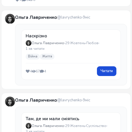
Ольга Лавриченко
@lavrychenko
9міс
Наскрізно
Ольга Лавриченко
29 Жовтень
Любов
1 хв читати
Війна
Життя
Читати
4
67
4
Ольга Лавриченко
@lavrychenko
9міс
Там, де ми мали сміятись
Ольга Лавриченко
29 Жовтень
Суспільство
3 хв читати