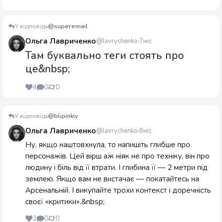
У відповідь
@superemail
Ольга Лавриченко
@lavrychenko
7міс
Там буквально теги стоять про
це&nbsp;
4
0
0
У відповідь
@blipinkiy
Ольга Лавриченко
@lavrychenko
8міс
Ну, якщо наштовхнула, то напишіть глибше про
персонажів. Цей вірш аж ніяк не про техніку, він про
людину і біль від її втрати. І глибина її — 2 метри під
землею. Якщо вам не вистачає — покатайтесь на
Арсенальній. І викупайте трохи контекст і доречність
своєї «критики».&nbsp;
2
0
0