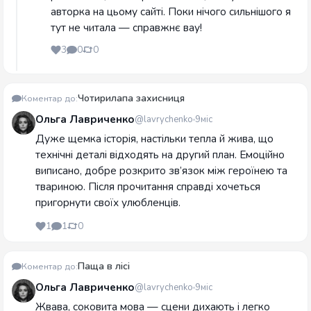
авторка на цьому сайті. Поки нічого сильнішого я
тут не читала — справжнє вау!
3
0
0
Чотирилапа захисниця
Коментар до:
Ольга Лавриченко
@lavrychenko
9міс
Дуже щемка історія, настільки тепла й жива, що
технічні деталі відходять на другий план. Емоційно
виписано, добре розкрито зв’язок між героїнею та
твариною. Після прочитання справді хочеться
пригорнути своїх улюбленців.
1
1
0
Паща в лісі
Коментар до:
Ольга Лавриченко
@lavrychenko
9міс
Жвава, соковита мова — сцени дихають і легко