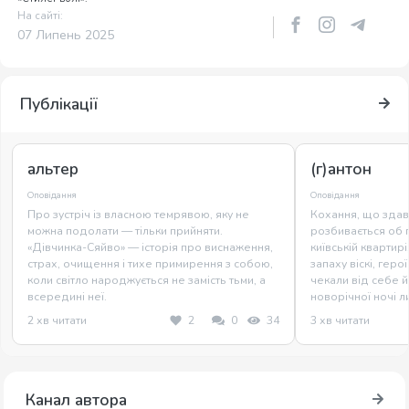
На сайті:
07 Липень 2025
Публікації
альтер
(г)антон
Оповідання
Оповідання
Про зустріч із власною темрявою, яку не
Кохання, що здав
можна подолати — тільки прийняти.
розбивається об гі
«Дівчинка-Сяйво» — історія про виснаження,
київській квартир
страх, очищення і тихе примирення з собою,
запаху віскі, геро
коли світло народжується не замість тьми, а
чекали від себе й
всередині неї.
новорічної ночі л
2 хв читати
2
0
34
3 хв читати
Канал автора