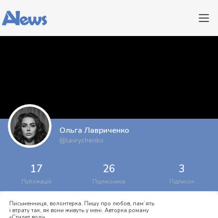
Ольга Лавриченко
@lavrychenko
17
26
3
Публікацій
Підписників
Підписок
Письменниця, волонтерка. Пишу про любов, памʼять
і втрату так, як вони живуть у мені. Авторка роману
«Стилет волі».