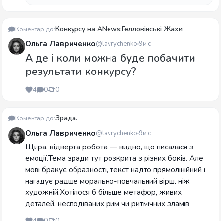
Конкурсу на ANews:Гелловінські Жахи
Коментар до:
Ольга Лавриченко
@lavrychenko
9міс
А де і коли можна буде побачити
результати конкурсу?
4
0
0
Зрада.
Коментар до:
Ольга Лавриченко
@lavrychenko
9міс
Щира, відверта робота — видно, що писалася з
емоції.Тема зради тут розкрита з різних боків. Але
мові бракує образності, текст надто прямолінійний і
нагадує радше морально-повчальний вірш, ніж
художній.Хотілося б більше метафор, живих
деталей, несподіваних рим чи ритмічних зламів
4
0
0