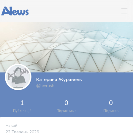
Катерина Журавель
@levrush
1
0
0
Публікацій
Підписників
Підписок
На сайті:
22 Травень 2026