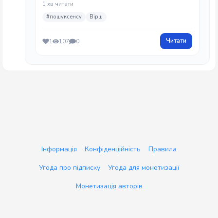
1 хв читати
#пошуксенсу
Вірш
Читати
1
107
0
Інформація
Конфіденційність
Правила
Угода про підписку
Угода для монетизації
Монетизація авторів
Ant3Dstudio
Copyright © 2026