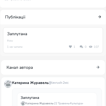
Публікації
Заплутана
Вірш
1 хв читати
1
0
107
Канал автора
Катерина Журавель
@levrush
2міс
Заплутана
Катерина Журавель
22 Травень
Культура