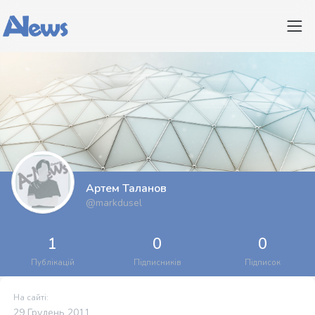
Артем Таланов
@markdusel
1
0
0
Публікацій
Підписників
Підписок
На сайті:
29 Грудень 2011