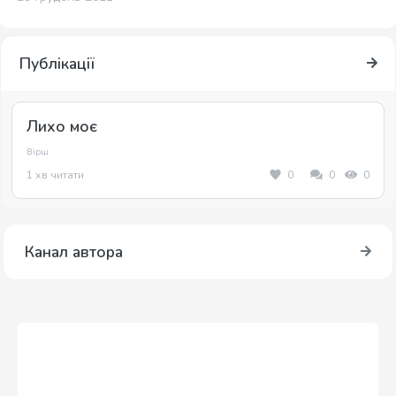
Публікації
Лихо моє
Вірш
1 хв читати
0
0
0
Канал автора