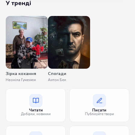
У тренді
Зірка кохання
Спогади
Неоніла Гуменюк
Антон Бек
Читати
Писати
Добірки, новинки
Публікуйте твори