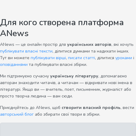
Для кого створена платформа
ANews
ANews — це онлайн простір для
українських авторів
, які хочуть
публікувати власні тексти
, ділитися думками та надихати інших.
Тут ви можете
публікувати вірші
,
писати статті
, ділитися
уроками
і
оповіданнями
та публікувати власні збірки.
Ми підтримуємо сучасну
українську літературу
, допомагаємо
авторам знаходити читачів, а читачам — відкривати нові імена в
літературі. Якщо ви — вчитель, поет, письменник, журналіст або
просто творча людина — вам сюди.
Приєднуйтесь до ANews, щоб
створити власний профіль
, вести
авторський блог
або збирати свої твори в збірки.