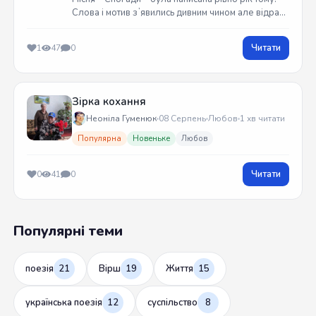
Слова і мотив зʼявились дивним чином але відразу
встиг записати на гітарі. Трек вийшов у жовтні
2025 року
Читати
1
47
0
Зірка кохання
Неоніла Гуменюк
08 Серпень
Любов
1 хв читати
Популярна
Новеньке
Любов
Читати
0
41
0
Популярні теми
поезія
21
Вірш
19
Життя
15
українська поезія
12
суспільство
8