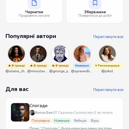
Чернетки
Збережене
Продовжіть писати
Поверніться до робіт
Популярні автори
Переглянути все
🔥 В тренді
🔥 В тренді
🔥 В тренді
Новенькі
⭐ Рекомендація
⭐ Р
@uliana_chernenko
@miroslavmaniyk
@george_y_lawlett
@spravedliwa
@pikol
Для вас
Переглянути все
Спогади
Антон Бек
07 Серпень
Суспільство
2 хв читати
Популярна
Новеньке
ReАкція
Вірш
Пісня ``Спогади`` була написана рівно рік тому.