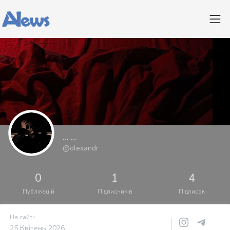
... ...
@olexandr
0
1
4
Публікацій
Підписників
Підписок
На сайті:
25 Квітень 2026