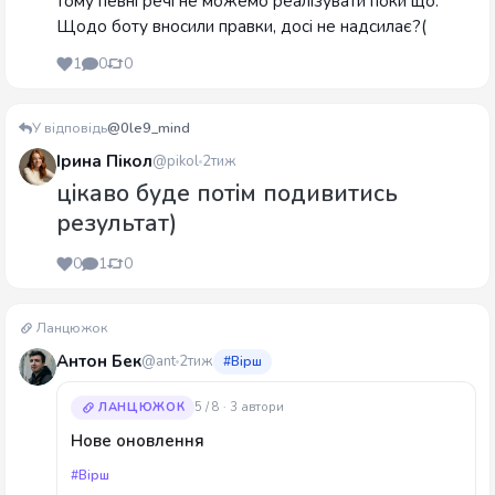
тому певні речі не можемо реалізувати поки що.
Щодо боту вносили правки, досі не надсилає?(
1
0
0
У відповідь
@0le9_mind
Ірина Пікол
@pikol
2тиж
цікаво буде потім подивитись
результат)
0
1
0
Ланцюжок
Антон Бек
@ant
2тиж
#Вірш
ЛАНЦЮЖОК
5 / 8 · 3 автори
Нове оновлення
#Вірш