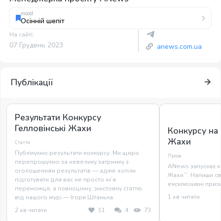
mood
Осінній шепіт
На сайті:
07 Грудень 2023
anews.com.ua
Публікації
Результати Конкурсу
Гелловінські Жахи
Конкурсу на
Жахи
Стаття
Публікуємо результати конкурсу. Ми щиро
Проза
перепрошуємо за невелику затримку з
ANews запускає ко
оголошенням результатів — адже хотіли
Жахи``. Напиши св
підготувати для вас не просто ім’я
ексклюзивні призи
переможця, а повноцінну, змістовну статтю
1 хв читати
від нашого журі — Ігоря Штанька.
2 хв читати
11
4
73