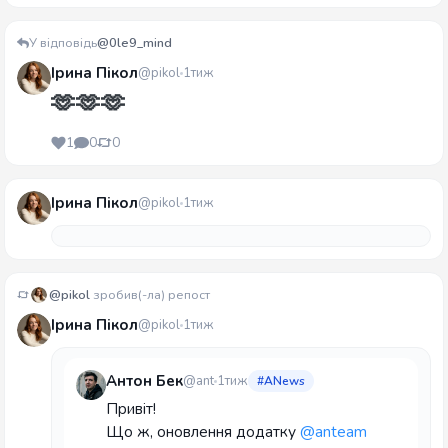
У відповідь
@0le9_mind
Ірина Пікол
@pikol
1тиж
🫶🫶🫶
1
0
0
Ірина Пікол
@pikol
1тиж
@pikol
зробив(-ла) репост
Ірина Пікол
@pikol
1тиж
Антон Бек
@ant
1тиж
#ANews
Привіт!
Що ж, оновлення додатку
@anteam