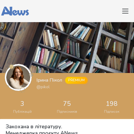
Ірина Пікол
PREMIUM
@pikol
3
75
198
Публікацій
Підписників
Підписок
Закохана в літературу.
Менеджерка проєкту ANews