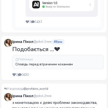
2
1
2
Ірина Пікол
@pikol
1тиж
#Вірш
Подобається …💔
Публікація
Сповідь перед втраченим коханням
2
0
0
У відповідь
@profaino_world
Ірина Пікол
@pikol
2тиж
з монетизацією є деякі проблеми законодавства,