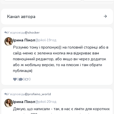
Канал автора
У відповідь
@shocker
Ірина Пікол
@pikol
19год
Розумію тому і пропоную)) на головній сторінці або в
сайд-меню є зеленка кнопка яка відкриває вам
повноцінний редактор, або якщо ви через додаток
або ж мобільну версію, то на плюсик і там обрати
публікація)
0
0
0
У відповідь
@profaino_world
Ірина Пікол
@pikol
20год
Дякую, що написали - так, в нас є ліміти для коротких