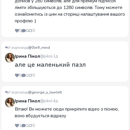
дописів у 280 символів, але для преміум підписок
ліміти збільшуються до 1280 символів. Тому можете
ознайомитись із цим на сторінці налаштування вашого
профілю :)
0
0
0
У відповідь
@0le9_mind
Ірина Пікол
@pikol
1д
але це маленький пазл
0
1
0
У відповідь
@george_y_lawlett
Ірина Пікол
@pikol
4д
Вітаю! Ви можете сюди прикріпити відео з піснею,
воно вбудується відразу
1
1
0