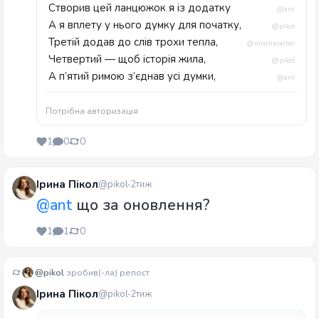
Створив цей ланцюжок я із додатку
@ant
А я вплету у нього думку для початку,
@pikol
Третій додав до слів трохи тепла,
@noxcharacter
Четвертий — щоб історія жила,
@pikol
А п’ятий римою з’єднав усі думки,
@ant
Потрібна авторизація
1
0
0
Ірина Пікол
@pikol
2тиж
@ant
що за оновлення?
1
1
0
@pikol
зробив(-ла) репост
Ірина Пікол
@pikol
2тиж