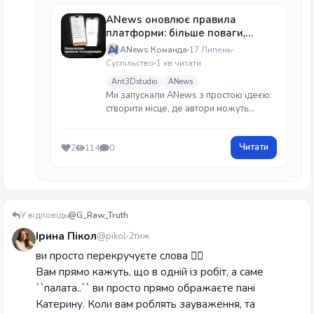
ANews оновлює правила
платформи: більше поваги,
менше простору для зловживань
ANews Команда
17 Липень
Суспільство
1 хв читати
Ant3Dstudio
ANews
Ми запускали ANews з простою ідеєю:
створити місце, де автори можуть
писати, ділитися своєю творчістю та
підтримувати одне одного. Місце, де
Читати
2
114
0
голос кожного автора має цінність, а
спільнота росте на довірі, а не на
конфліктах.
У відповідь
@G_Raw_Truth
Ірина Пікол
@pikol
2тиж
ви просто перекручуєте слова 💁‍♀️
Вам прямо кажуть, що в одній із робіт, а саме
``палата..`` ви просто прямо ображаєте пані
Катерину. Коли вам роблять зауваження, та