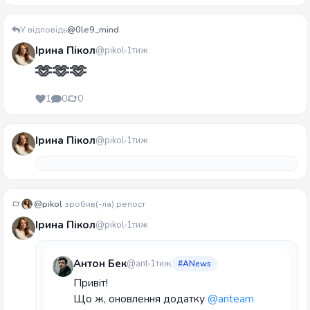
У відповідь
@0le9_mind
Ірина Пікол
@pikol
1тиж
🫶🫶🫶
1
0
0
Ірина Пікол
@pikol
1тиж
@pikol
зробив(-ла) репост
Ірина Пікол
@pikol
1тиж
Антон Бек
@ant
1тиж
#ANews
Привіт!
Що ж, оновлення додатку
@anteam