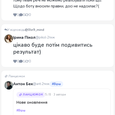
тому певні речі не можемо реалізувати поки що.
Щодо боту вносили правки, досі не надсилає?(
1
0
0
У відповідь
@0le9_mind
Ірина Пікол
@pikol
2тиж
цікаво буде потім подивитись
результат)
0
1
0
Ланцюжок
Антон Бек
@ant
2тиж
#Вірш
ЛАНЦЮЖОК
5 / 8 · 3 автори
Нове оновлення
#Вірш