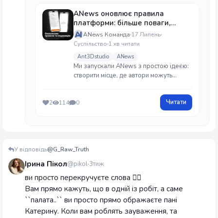
ANews оновлює правила
платформи: більше поваги,
менше простору для зловживань
ANews Команда
17 Липень
Суспільство
1 хв читати
Ant3Dstudio
ANews
Ми запускали ANews з простою ідеєю:
створити місце, де автори можуть
писати, ділитися своєю творчістю та
підтримувати одне одного. Місце, де
Читати
2
114
0
голос кожного автора має цінність, а
спільнота росте на довірі, а не на
конфліктах.
У відповідь
@G_Raw_Truth
Ірина Пікол
@pikol
3тиж
ви просто перекручуєте слова 💁‍♀️
Вам прямо кажуть, що в одній із робіт, а саме
``палата..`` ви просто прямо ображаєте пані
Катерину. Коли вам роблять зауваження, та