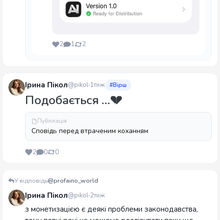
2
1
2
Ірина Пікол
@pikol
1тиж
#Вірш
Подобається …💔
Публікація
Сповідь перед втраченим коханням
2
0
0
У відповідь
@profaino_world
Ірина Пікол
@pikol
2тиж
з монетизацією є деякі проблеми законодавства,