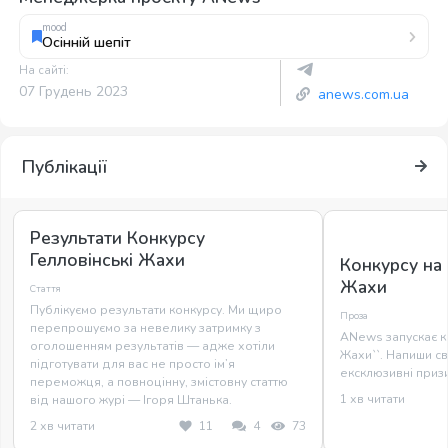
mood
Осінній шепіт
На сайті:
07 Грудень 2023
anews.com.ua
Публікації
Результати Конкурсу
Гелловінські Жахи
Конкурсу на
Жахи
Стаття
Публікуємо результати конкурсу. Ми щиро
Проза
перепрошуємо за невелику затримку з
ANews запускає ко
оголошенням результатів — адже хотіли
Жахи``. Напиши св
підготувати для вас не просто ім’я
ексклюзивні призи
переможця, а повноцінну, змістовну статтю
1 хв читати
від нашого журі — Ігоря Штанька.
2 хв читати
11
4
73