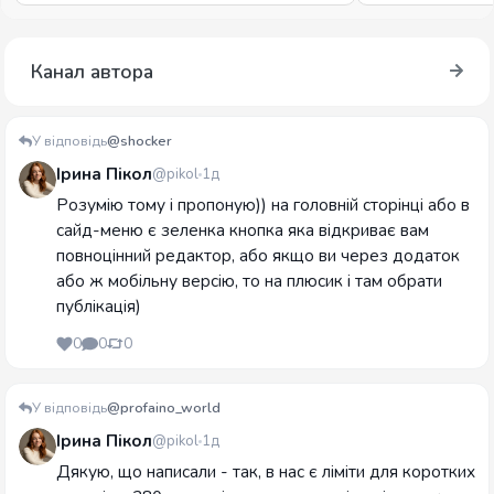
Канал автора
У відповідь
@shocker
Ірина Пікол
@pikol
1д
Розумію тому і пропоную)) на головній сторінці або в
сайд-меню є зеленка кнопка яка відкриває вам
повноцінний редактор, або якщо ви через додаток
або ж мобільну версію, то на плюсик і там обрати
публікація)
0
0
0
У відповідь
@profaino_world
Ірина Пікол
@pikol
1д
Дякую, що написали - так, в нас є ліміти для коротких