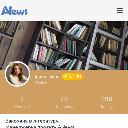
Ірина Пікол
PREMIUM
@pikol
3
75
198
Публікацій
Підписників
Підписок
Закохана в літературу.
Менеджерка проєкту ANews