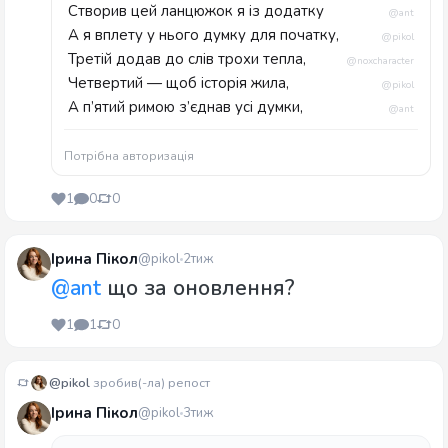
Створив цей ланцюжок я із додатку
@ant
А я вплету у нього думку для початку,
@pikol
Третій додав до слів трохи тепла,
@noxcharacter
Четвертий — щоб історія жила,
@pikol
А п’ятий римою з’єднав усі думки,
@ant
Потрібна авторизація
1
0
0
Ірина Пікол
@pikol
2тиж
@ant
що за оновлення?
1
1
0
@pikol
зробив(-ла) репост
Ірина Пікол
@pikol
3тиж