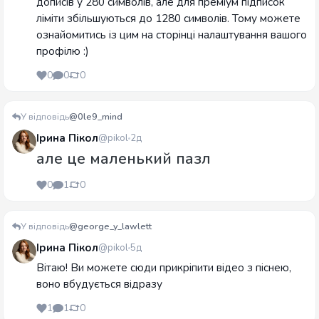
дописів у 280 символів, але для преміум підписок
ліміти збільшуються до 1280 символів. Тому можете
ознайомитись із цим на сторінці налаштування вашого
профілю :)
0
0
0
У відповідь
@0le9_mind
Ірина Пікол
@pikol
2д
але це маленький пазл
0
1
0
У відповідь
@george_y_lawlett
Ірина Пікол
@pikol
5д
Вітаю! Ви можете сюди прикріпити відео з піснею,
воно вбудується відразу
1
1
0