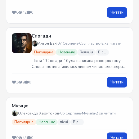
Читати
0
42
0
Спогади
Антон Бек
07 Серпень
Суспільство
2 хв читати
Популярна
Новеньке
ReАкція
Вірш
Пісня ``Спогади`` була написана рівно рік тому.
Слова і мотив зʼявились дивним чином але відразу
встиг записати на гітарі. Трек вийшов у жовтні
2025 року
Читати
1
9
0
Місяцю...
Олександр Харитонов
06 Серпень
Музика
2 хв читати
Популярна
Новеньке
пісні
Вірш
Читати
0
45
0