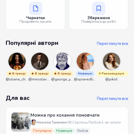
Чернетки
Збережене
Продовжіть писати
Поверніться до робіт
Популярні автори
Переглянути все
🔥 В тренді
🔥 В тренді
🔥 В тренді
Новенькі
⭐ Рекомендація
⭐ Р
@uliana_chernenko
@miroslavmaniyk
@george_y_lawlett
@spravedliwa
@pikol
Для вас
Переглянути все
Можна про кохання помовчати
Неоніла Гуменюк
06 Серпень
Любов
1 хв читати
Популярна
Новеньке
Любов