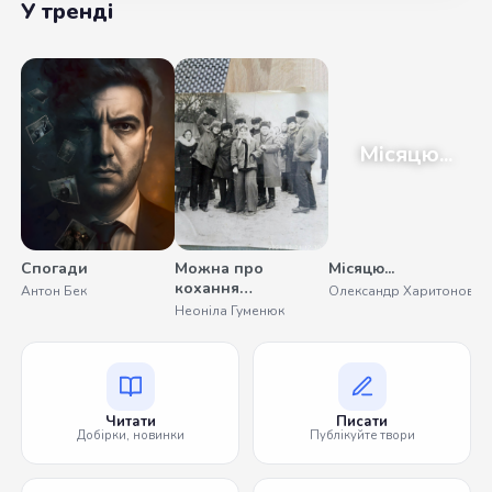
У тренді
Місяцю...
Спогади
Можна про
Місяцю...
кохання
Антон Бек
Олександр Харитонов
помовчати
Неоніла Гуменюк
Читати
Писати
Добірки, новинки
Публікуйте твори