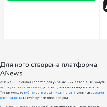
Для кого створена платформа
ANews
ANews — це онлайн простір для
українських авторів
, які хочуть
публікувати власні тексти
, ділитися думками та надихати інших.
Тут ви можете
публікувати вірші
,
писати статті
, ділитися
уроками
і
оповіданнями
та публікувати власні збірки.
Ми підтримуємо сучасну
українську літературу
, допомагаємо