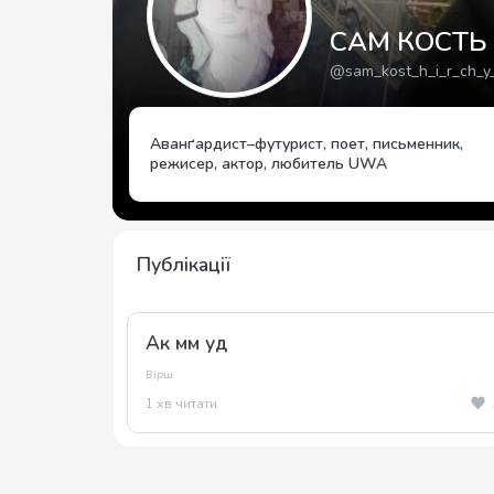
САМ КОСТЬ Г 
@sam_kost_h_i_r_ch_y_
Аванґардист–футурист, поет, письменник,
режисер, актор, любитель UWA
Публікації
Ак мм уд
Вірш
1 хв читати