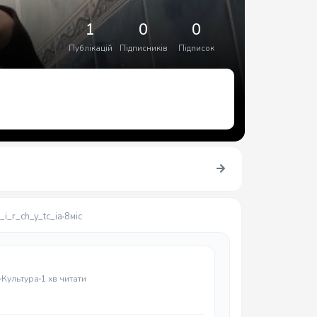
1
0
0
Публікацій
Підписників
Підписок
i_r_ch_y_tc_ia
8міс
Культура
1 хв читати