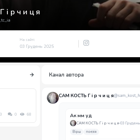
і р ч и ц я
tc_ia
На сайті:
03 Грудень 2025
Канал автора
САМ КОСТЬ Г і р ч и ц я
@sam_kost_h_
3
0
68
Ак мм уд
САМ КОСТЬ Г і р ч и ц я
03 Грудень
Вірш
поезія