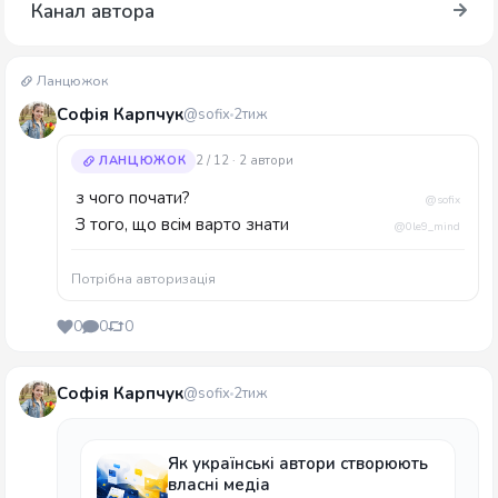
Канал автора
Ланцюжок
Софія Карпчук
@sofix
2тиж
ЛАНЦЮЖОК
2 / 12 · 2 автори
з чого почати?
@sofix
З того, що всім варто знати
@0le9_mind
Потрібна авторизація
0
0
0
Софія Карпчук
@sofix
2тиж
Як українські автори створюють
власні медіа