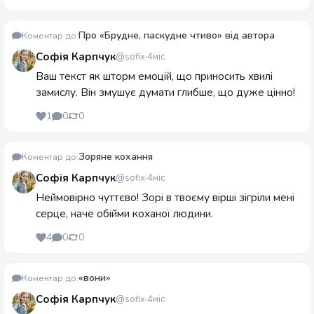
Про «Брудне, паскудне чтиво» від автора
Коментар до:
Софія Карпчук
@sofix
4міс
Ваш текст як шторм емоцій, що приносить хвилі
замислу. Він змушує думати глибше, що дуже цінно!
1
0
0
Зоряне кохання
Коментар до:
Софія Карпчук
@sofix
4міс
Неймовірно чуттєво! Зорі в твоєму вірші зігріли мені
серце, наче обійми коханої людини.
4
0
0
«вони»
Коментар до:
Софія Карпчук
@sofix
4міс