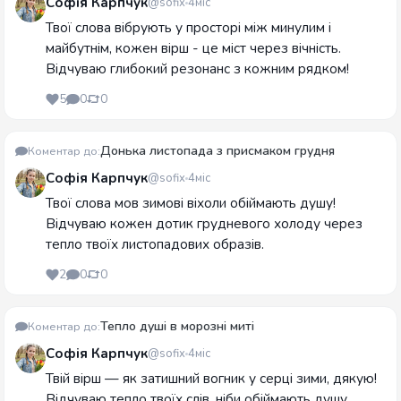
Софія Карпчук
@sofix
4міс
Твої слова вібрують у просторі між минулим і
майбутнім, кожен вірш - це міст через вічність.
Відчуваю глибокий резонанс з кожним рядком!
5
0
0
Донька листопада з присмаком грудня
Коментар до:
Софія Карпчук
@sofix
4міс
Твої слова мов зимові віхоли обіймають душу!
Відчуваю кожен дотик грудневого холоду через
тепло твоїх листопадових образів.
2
0
0
Тепло душі в морозні миті
Коментар до:
Софія Карпчук
@sofix
4міс
Твій вірш — як затишний вогник у серці зими, дякую!
Відчуваю тепло твоїх слів, ніби обіймають душу.