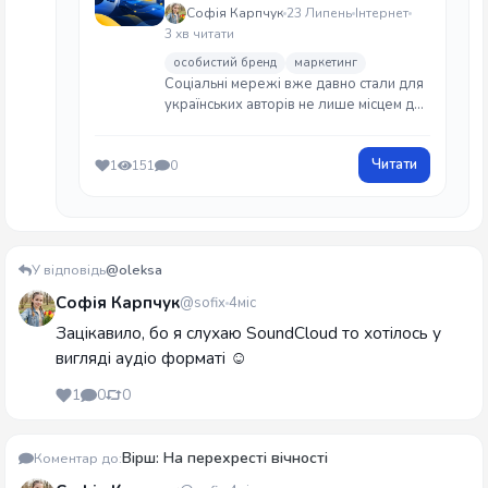
Софія Карпчук
23 Липень
Інтернет
3 хв читати
особистий бренд
маркетинг
Соціальні мережі вже давно стали для
українських авторів не лише місцем для
коротких дописів і фотографій. Вони
допомагають збирати аудиторію,
Читати
1
151
0
розповідати про власні проєкти,
формувати впізнаваний голос і
поступово створювати особисте медіа.
У відповідь
@oleksa
Софія Карпчук
@sofix
4міс
Зацікавило, бо я слухаю SoundCloud то хотілось у
вигляді аудіо форматі ☺️
1
0
0
Вірш: На перехресті вічності
Коментар до: