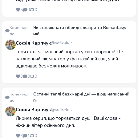
5
0
0
Як створювати гібридні жанри та Romantasy:
Коментар
мій ...
до:
Софія Карпчук
@sofix
4міс
Твоя стаття - магічний портал у світ творчості! Це
натхненний ілюмінатор у фантазійний світ, який
відкриває безмежні можливості.
3
0
0
Останні теплі безхмарні дні — вірш написаний
Коментар
пі...
до:
Софія Карпчук
@sofix
4міс
Лирика серця, що торкається душі. Ваші слова -
ніжний вітер осіннього дня.
6
1
0