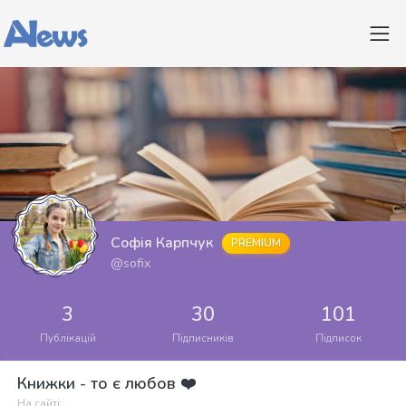
Софія Карпчук
PREMIUM
@sofix
3
30
101
Публікацій
Підписників
Підписок
Книжки - то є любов ❤️
На сайті: