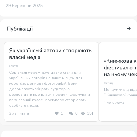
29 Березень 2025
Публікації
Як українські автори створюють
власні медіа
«Книжкова к
Стаття
фестивалю т
Соціальні мережі вже давно стали для
на ньому чек
українських авторів не лише місцем для
Огляд
коротких дописів і фотографій. Вони
допомагають збирати аудиторію,
Мої думки від ві
розповідати про власні проєкти, формувати
``Книжкової країни
впізнаваний голос і поступово створювати
1 хв читати
особисте медіа.
3 хв читати
1
0
151