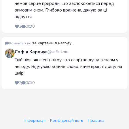
немов серце природи, що заспокоюється перед
зимовим сном. Глибоко вражена, дякую за ці
відчуття!
2
0
0
за картами в негоду...
Коментар до:
Софія Карпчук
@sofix
4міс
Твій вірш як шепіт вітру, що огортає душу теплом у
негоду. Відчуваю кожне слово, наче краплі дощу на
шкірі.
2
0
0
Інформація
Конфіденційність
Правила