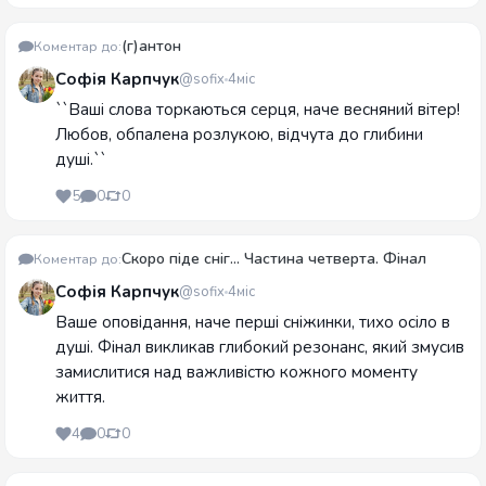
(г)антон
Коментар до:
Софія Карпчук
@sofix
4міс
``Ваші слова торкаються серця, наче весняний вітер!
Любов, обпалена розлукою, відчута до глибини
душі.``
5
0
0
Скоро піде сніг... Частина четверта. Фінал
Коментар до:
Софія Карпчук
@sofix
4міс
Ваше оповідання, наче перші сніжинки, тихо осіло в
душі. Фінал викликав глибокий резонанс, який змусив
замислитися над важливістю кожного моменту
життя.
4
0
0