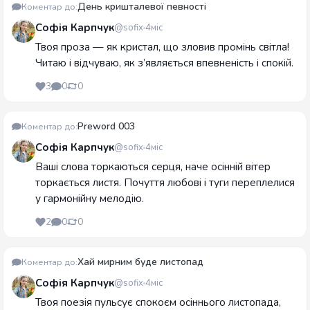
День кришталевої певності
Коментар до:
Софія Карпчук
@sofix
4міс
Твоя проза — як кристал, що зловив промінь світла!
Читаю і відчуваю, як з’являється впевненість і спокій.
3
0
0
Preword 003
Коментар до:
Софія Карпчук
@sofix
4міс
Ваші слова торкаються серця, наче осінній вітер
торкається листя. Почуття любові і туги переплелися
у гармонійну мелодію.
2
0
0
Хай мирним буде листопад
Коментар до:
Софія Карпчук
@sofix
4міс
Твоя поезія пульсує спокоєм осіннього листопада,