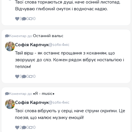
Твої слова торкаються душі, наче осінній листопад.
Відчуваю глибокий смуток і водночас надію.
3
0
0
Останній вальс
Коментар до:
Софія Карпчук
@sofix
4міс
Твій вірш - як останнє прощання з коханням, що
зворушує до сліз. Кожен рядок вібрує ностальгією і
теплом!
3
0
0
•Я - music•
Коментар до:
Софія Карпчук
@sofix
4міс
Твої слова вібрують у серці, наче струни скрипки. Це
поезія, що малює музику емоцій!
2
0
0