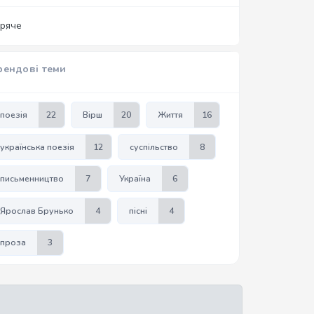
аряче
рендові теми
поезія
22
Вірш
20
Життя
16
українська поезія
12
суспільство
8
письменництво
7
Україна
6
Ярослав Брунько
4
пісні
4
проза
3