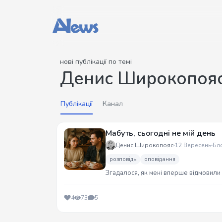
нові публікації по темі
Денис Широкопоя
Публікації
Канал
Мабуть, сьогодні не мій день
Денис Широкопояс
12 Вересень
Бл
розповідь
оповідання
Згадалося, як мені вперше відмовили 
4
73
5