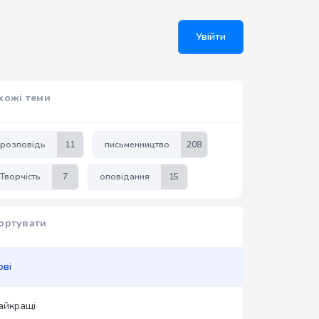
Увійти
хожі теми
розповідь
11
письменництво
208
Творчість
7
оповідання
15
ортувати
ові
айкращі