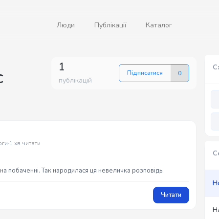
Люди
Публікації
Каталог
1
С
с
Підписатися
0
публікацій
оги
1 хв читати
С
на побаченні. Так народилася ця невеличка розповідь.
Н
Читати
Н