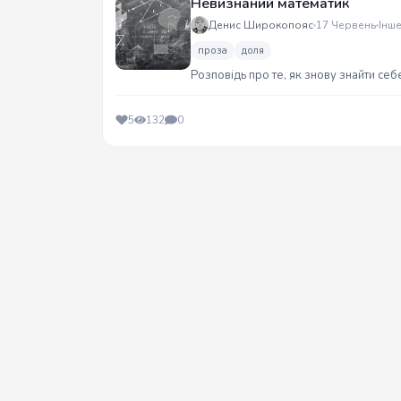
Невизнаний математик
Денис Широкопояс
17 Червень
Інш
проза
доля
Розповідь про те, як знову знайти себе
5
132
0