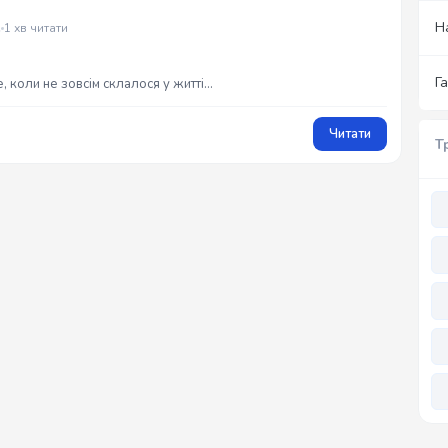
Н
е
1 хв читати
Г
, коли не зовсім склалося у житті...
Читати
Т