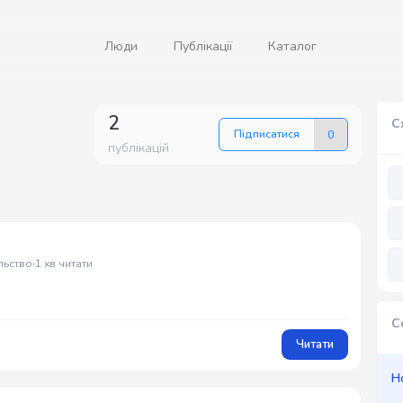
Люди
Публікації
Каталог
2
С
Підписатися
0
публікацій
льство
1 хв читати
С
Читати
Н