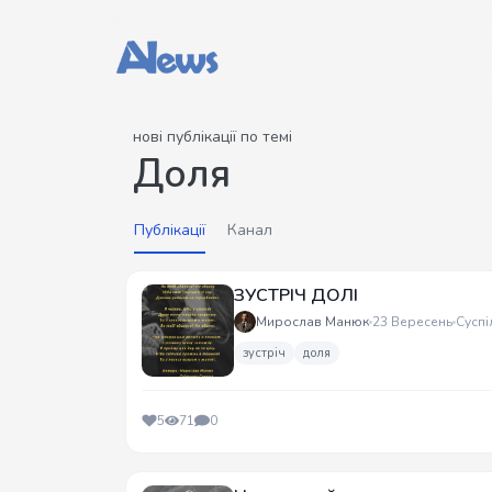
нові публікації по темі
Доля
Публікації
Канал
ЗУСТРІЧ ДОЛІ
Мирослав Манюк
23 Вересень
Суспі
зустріч
доля
5
71
0