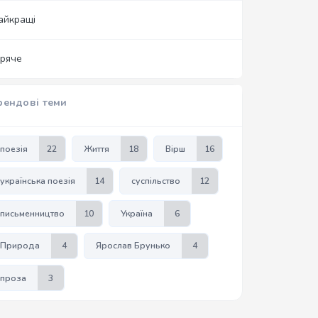
айкращі
аряче
рендові теми
поезія
22
Життя
18
Вірш
16
українська поезія
14
суспільство
12
письменництво
10
Україна
6
Природа
4
Ярослав Брунько
4
проза
3