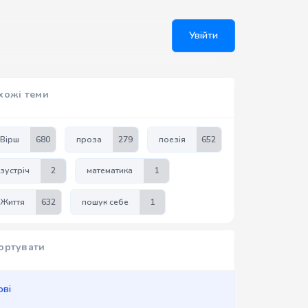
Увійти
хожі теми
Вірш
680
проза
279
поезія
652
зустріч
2
математика
1
Життя
632
пошук себе
1
ортувати
ові