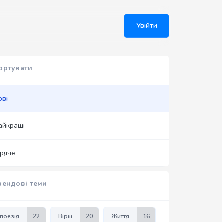
Увійти
ортувати
ові
айкращі
аряче
рендові теми
поезія
22
Вірш
20
Життя
16