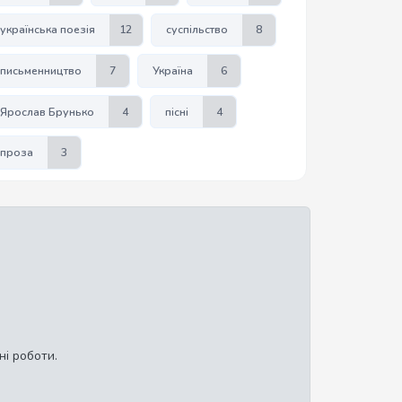
українська поезія
12
суспільство
8
письменництво
7
Україна
6
Ярослав Брунько
4
пісні
4
проза
3
ні роботи.