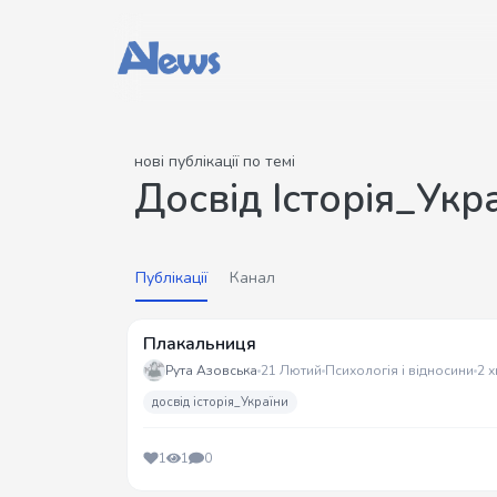
нові публікації по темі
Досвід Історія_Укр
Публікації
Канал
Плакальниця
Рута Азовська
21 Лютий
Психологія і відносини
2 х
досвід історія_України
1
1
0