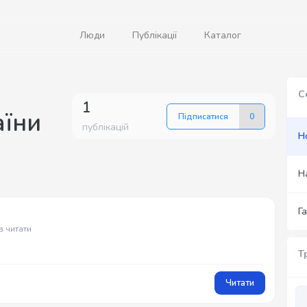
Люди
Публікації
Каталог
С
1
аїни
Підписатися
0
публікацій
Н
Н
Г
в читати
Т
Читати