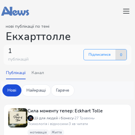
нові публікації по темі
Екхарттолле
1
Підписатися
0
публікацій
Публікації
Канал
Нові
Найкращі
Гаряче
Сила моменту тепер: Eckhart Tolle
Ші для людей і бізнесу
27 Травень
Психологія і відносини
3 хв читати
мотивація
Життя