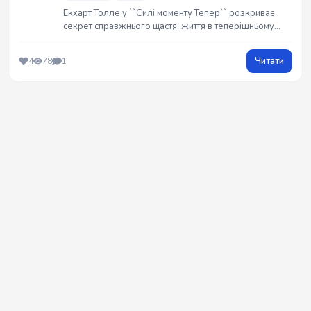
Екхарт Толле у ``Силі моменту Тепер`` розкриває
секрет справжнього щастя: життя в теперішньому
моменті. Книга навчає відокремлюватися від
нескінченного потоку думок, долати тривоги та
Читати
4
78
1
знаходити внутрішній спокій. Практичні техніки для
трансформації свідомості.