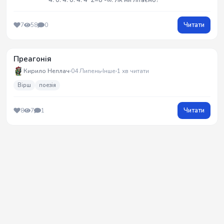
4. 0. 4. 0. 4:​ 4*2=8 -​∞. Як ми літаємо?
Читати
7
58
0
Преагонія
Кирило Неплач
04 Липень
Інше
1 хв читати
Вірш
поезія
Читати
8
7
1