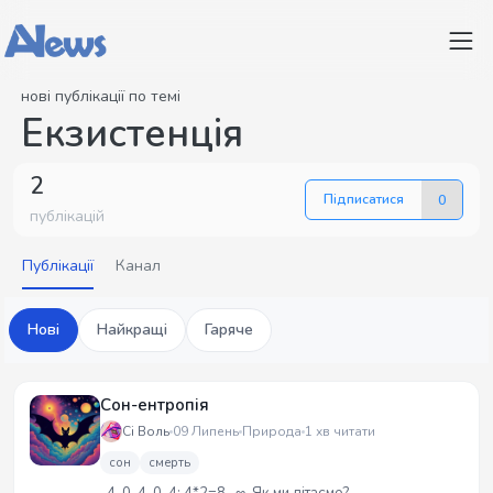
нові публікації по темі
Екзистенція
2
Підписатися
0
публікацій
Публікації
Канал
Нові
Найкращі
Гаряче
Сон-ентропія
Сі Воль
09 Липень
Природа
1 хв читати
сон
смерть