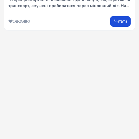
Історія розгортається навколо групи бійців, які, втративши
транспорт, змушені пробиратися через мінований ліс. На
цьому шляху вони стикаються зі смертю, зрадою та
надприродними явищами.
Читати
1
28
0