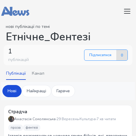
нові публікації по темі
Етнічне_Фентезі
1
Підписатися
0
публікацій
Публікації
Канал
Нові
Найкращі
Гаряче
Страдча
Анастасія Соколянська
29 Вересень
Культура
7 хв читати
проза
фентезі