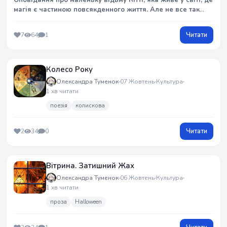
Оповідання про маленьку відьму Кітті, яка живе у світі, де
магія є частиною повсякденного життя. Але не все так
добре, як здається. Кітті мріє про більше, ніж просто
готувати зілля.
Читати
7
64
1
Колесо Року
Олександра Туменок
07 Жовтень
Культура
1 хв читати
поезія
колискова
Читати
2
34
0
Вітрина. Затишний Жах
Олександра Туменок
06 Жовтень
Культура
1 хв читати
проза
Halloween