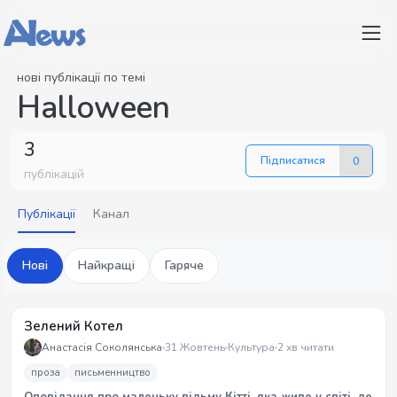
нові публікації по темі
Halloween
3
Підписатися
0
публікацій
Публікації
Канал
Нові
Найкращі
Гаряче
Зелений Котел
Анастасія Соколянська
31 Жовтень
Культура
2 хв читати
проза
письменництво