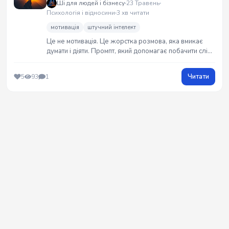
Ші для людей і бізнесу
23 Травень
Психологія і відносини
3 хв читати
мотивація
штучний інтелект
Це не мотивація. Це жорстка розмова, яка вмикає
думати і діяти. Промпт, який допомагає побачити сліпі
зони, прибрати шум і зробити прорив у кар’єрі,
бізнесі чи особистих цілях. Для тих, хто готовий чути
Читати
5
93
1
правду.