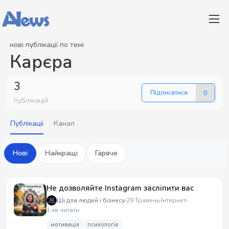
нові публікації по темі
Карєра
3
Підписатися
0
публікацій
Публікації
Канал
Нові
Найкращі
Гаряче
Не дозволяйте Instagram засліпити вас
Ші для людей і бізнесу
29 Травень
Інтернет
1 хв читати
мотивація
психологія