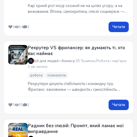
Карʼєрний ріст іноді схожий не на шлях угору, а на
виживання. Втома, самокритика, ілюзії соцмереж —
це реальність багатьох. Цей текст — про щирість,
надлом і те, як важливо знати, що ти не один(на).
Читати
3
54
2
Рекрутер VS фрилансер: як думають ті, хто
вас наймає
Ші для людей і бізнесу
25 Травень
Робота і кар'єра
1 хв читати
робота
психологія
Рекрутери цінують стабільність і командну гру.
Фриланс-замовники — швидкість і самостійність.
Хочеш працювати і там, і там? Потрібно не нове
резюме, а новий підхід. Як мислять ті, хто тебе наймає
Читати
7
55
2
— коротко і по суті.
Радник без ілюзій: Промпт, який ламає мої
виправдання